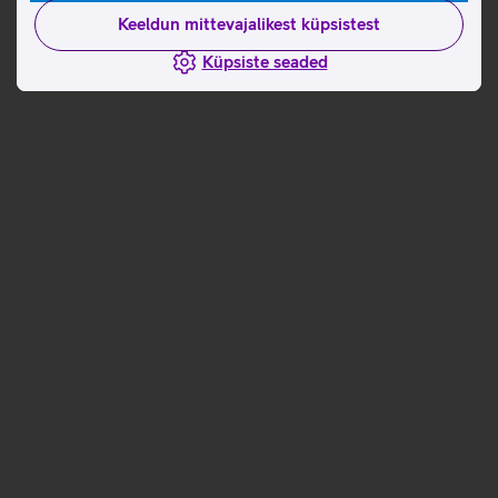
Keeldun mittevajalikest küpsistest
Küpsiste seaded