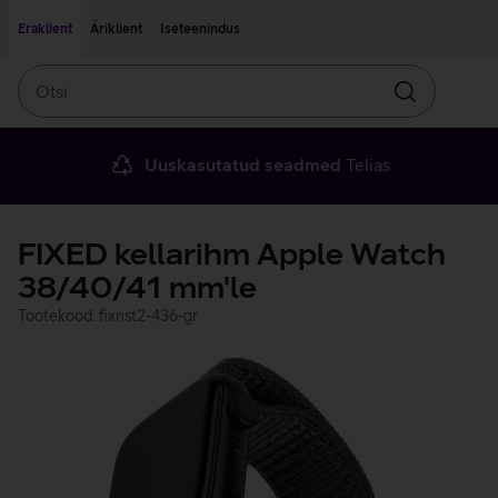
Liigu edasi põhisisu juurde
Ligipääsetavus
Eraklient
Äriklient
Iseteenindus
Otsi
Otsin
Uuskasutatud seadmed
Telias
FIXED kellarihm Apple Watch
38/40/41 mm'le
Tootekood: fixnst2-436-gr