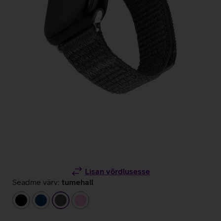
Lisan võrdlusesse
Seadme värv:
tumehall
must
tumesinine
tumehall
heleroosa