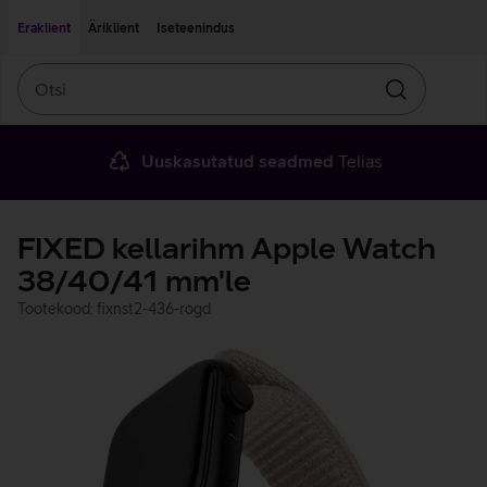
Liigu edasi põhisisu juurde
Ligipääsetavus
Eraklient
Äriklient
Iseteenindus
Otsi
Otsin
Uuskasutatud seadmed
Telias
FIXED kellarihm Apple Watch
38/40/41 mm'le
Tootekood: fixnst2-436-rogd