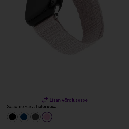
Lisan võrdlusesse
Seadme värv:
heleroosa
must
tumesinine
tumehall
heleroosa