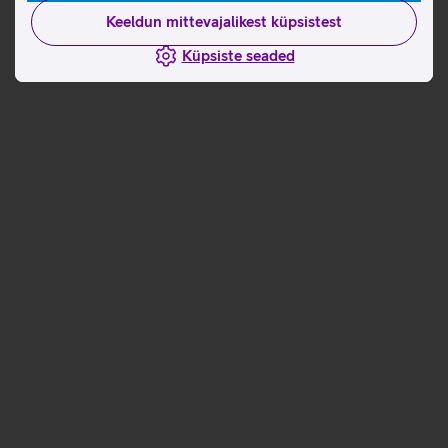
Keeldun mittevajalikest küpsistest
Küpsiste seaded