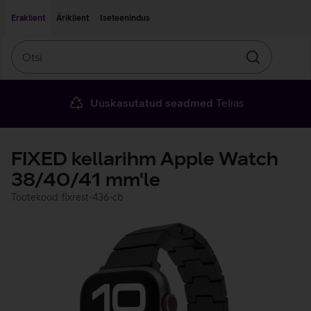
Liigu edasi põhisisu juurde
Ligipääsetavus
Eraklient
Äriklient
Iseteenindus
Otsi
Otsin
Uuskasutatud seadmed
Telias
FIXED kellarihm Apple Watch
38/40/41 mm'le
Tootekood: fixrest-436-cb