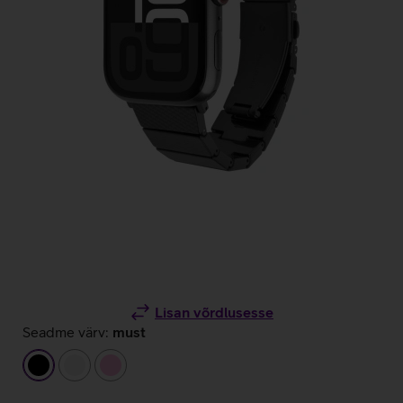
Lisan võrdlusesse
Seadme värv:
must
must
valge
heleroosa