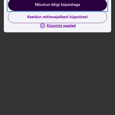
Nõustun kõigi küpsistega
Keeldun mittevajalikest küpsistest
Küpsiste seaded