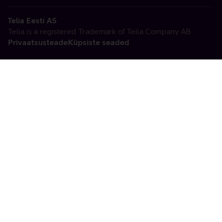
Telia Eesti AS
Telia is a registered Trademark of Telia Company AB
Privaatsusteade
Küpsiste seaded
Vabandame, tekkis
tehniline viga