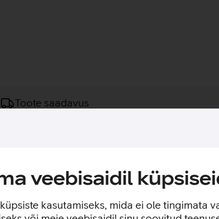
Toote saadavus
deaalne valik aktiivseks eluviisiks ning igapäevaseks kandmiseks.
gavust ka pikema kasutuse jooksul. Hea õhuliikuvus aitab vältida
 võimaldab rihma kiiresti ja täpselt sobivaks seada, tagades kin
a veebisaidil küpsisei
 mm, sealhulgas SE mudelitele. Apple Watch Series 11 42 mm v
e küpsiste kasutamiseks, mida ei ole tingimata v
seks või meie veebisaidil sinu soovitud teenu