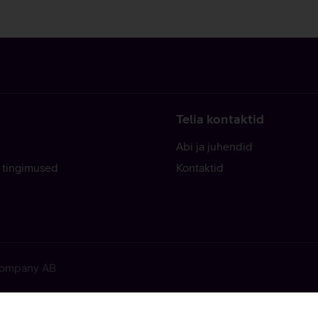
Telia kontaktid
Abi ja juhendid
 tingimused
Kontaktid
 Company AB