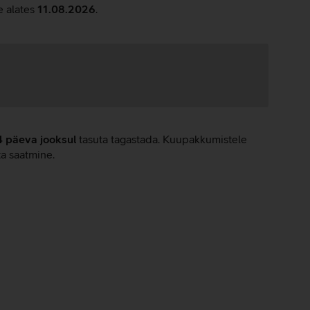
e alates
11.08.2026
.
4 päeva jooksul
tasuta tagastada. Kuupakkumistele
ta saatmine.