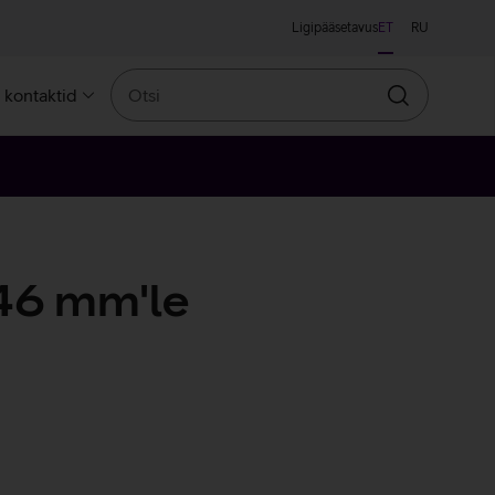
Ligipääsetavus
ET
RU
Otsi
a kontaktid
Otsin
46 mm'le
sa