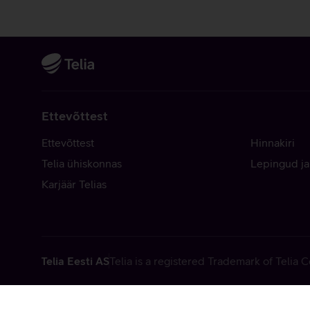
Ettevõttest
Ettevõttest
Hinnakiri
Telia ühiskonnas
Lepingud ja
Karjäär Telias
Telia Eesti AS
Telia is a registered Trademark of Telia