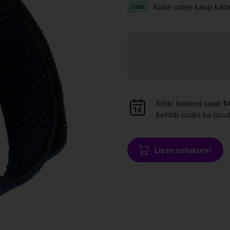
Kohe ostes kaup kätt
Laos
Andmete
laadimine
Andmete
Kõiki tooteid saad
1
laadimine
kehtib lisaks ka tasu
Lisan ostukorvi