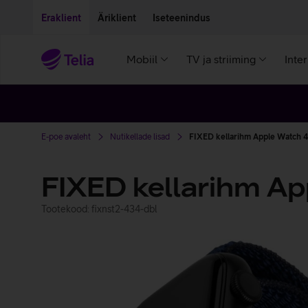
Liigu edasi põhisisu juurde
Ligipääsetavus
Eraklient
Äriklient
Iseteenindus
Mobiil
TV ja striiming
Inte
E-poe avaleht
Nutikellade lisad
FIXED kellarihm Apple Watch 
FIXED kellarihm A
Tootekood: fixnst2-434-dbl