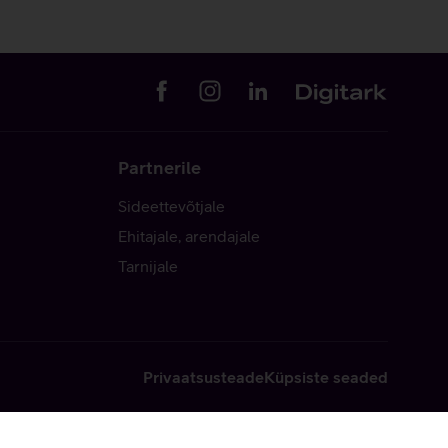
Partnerile
Sideettevõtjale
Ehitajale, arendajale
Tarnijale
Privaatsusteade
Küpsiste seaded