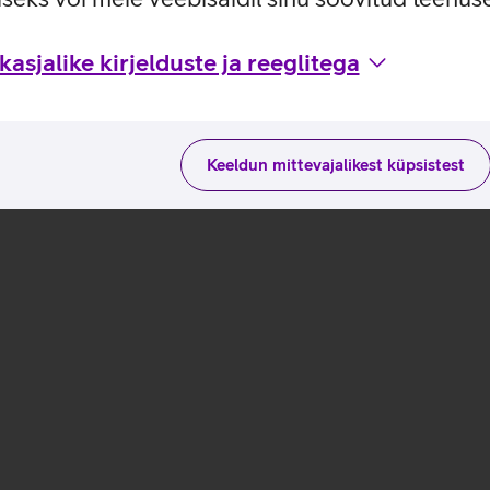
asjalike kirjelduste ja reeglitega
Keeldun mittevajalikest küpsistest