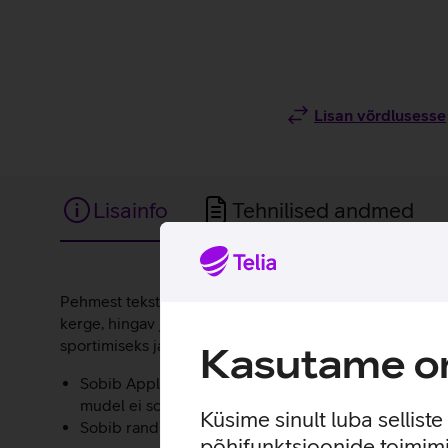
Lisan võrdlusesse
Lisainfo
Tehnilised andmed
Lisainfo
Pehmest tekstiilist kellarihm on mugav, vastupidav ja i
kerge, hingav ja nahasõbralik, pakkudes maksimaalset mu
sportimiseks ja liikumiseks. Reguleeritav takjakinnitus
Kasutame om
Sobib Apple Watch mudelitele suuruses 42/44/45/46
mudel ei sobi.
Küsime sinult luba sellist
Sobib randme ümbermõõdule 16–21 cm.
põhifunktsioonide toimimi