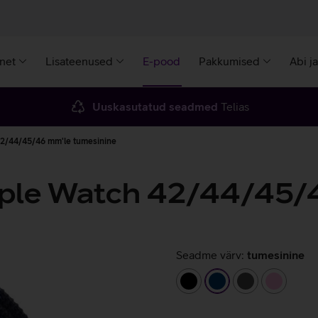
rnet
Lisateenused
E-pood
Pakkumised
Abi j
Uuskasutatud seadmed
Telias
42/44/45/46 mm'le tumesinine
pple Watch 42/44/45/
Seadme värv:
tumesinine
must
tumesinine
tumehall
heleroo