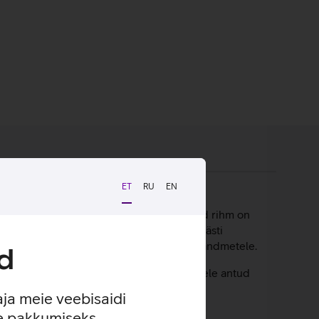
ET
RU
EN
 Kvaliteetsest kootud nailonist valmistatud rihm on
 higistamist, mistõttu sobib rihm eriti hästi
dla ja mugava istuvuse erineva suurusega randmetele.
d
ajab väiksemas mõõdus kellarihma, sellele antud
aja meie veebisaidi
se pakkumiseks.