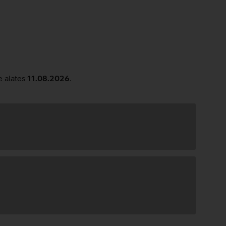
lge
e alates
11.08.2026
.