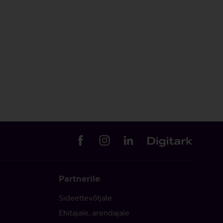
Partnerile
Sideettevõtjale
Ehitajale, arendajale