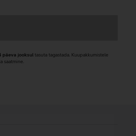
4 päeva jooksul
tasuta tagastada. Kuupakkumistele
ta saatmine.