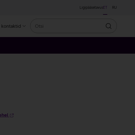
Ligipääsetavus
ET
RU
Otsi
a kontaktid
Otsin
ehel