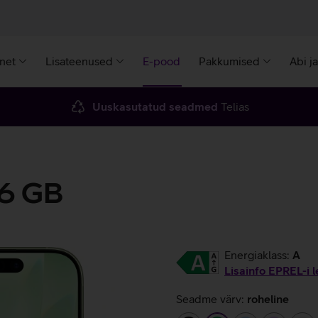
rnet
Lisateenused
E-pood
Pakkumised
Abi j
Uuskasutatud seadmed
Telias
56 GB
Energiaklass:
A
Lisainfo EPREL-i l
Seadme värv:
roheline