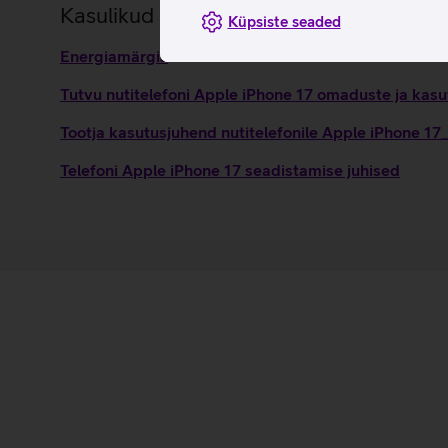
Kasulikud lingid
Küpsiste seaded
Energiamärgis
Tutvu nutitelefoni Apple iPhone 17 omaduste ja kasu
Tootja kasutusjuhend nutitelefonile Apple iPhone 17
Telefoni Apple iPhone 17 seadistamise juhised