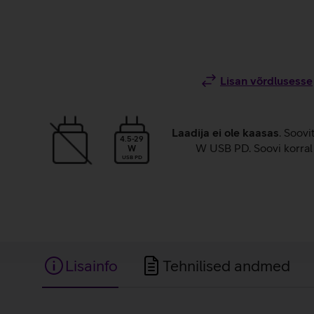
Lisan võrdlusesse
Laadija ei ole kaasas
. Soovi
4.5-29
W USB PD. Soovi korral 
W
USB PD
Lisainfo
Tehnilised andmed