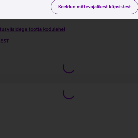
Keeldun mittevajalikest küpsistest
tusviisidega tootja kodulehel
_EST