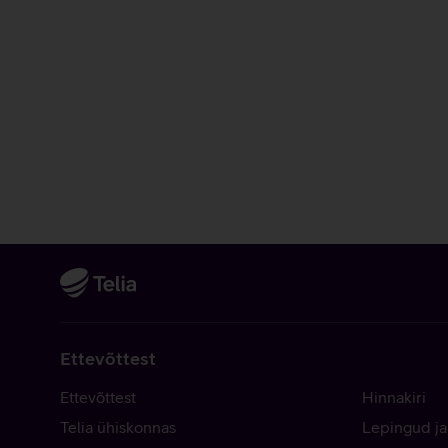
Ettevõttest
Ettevõttest
Hinnakiri
Telia ühiskonnas
Lepingud ja