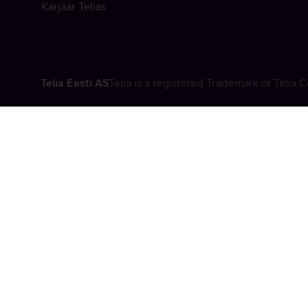
Karjäär Telias
Telia Eesti AS
Telia is a registered Trademark of Telia
Vabandame, t
tehniline viga