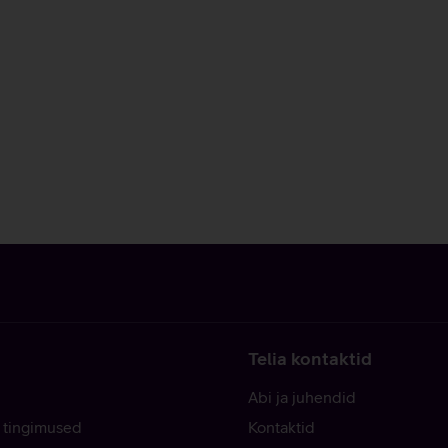
Telia kontaktid
Abi ja juhendid
 tingimused
Kontaktid