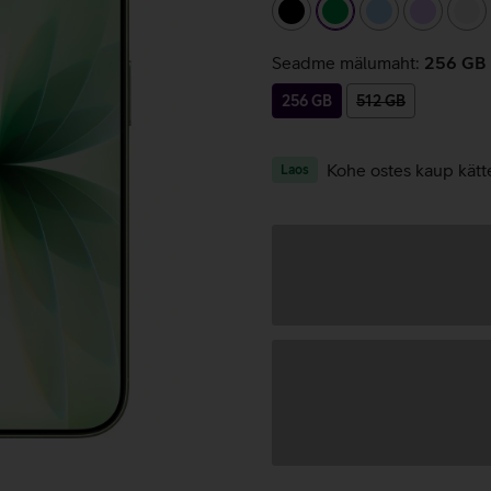
must
roheline
helesinine
helelilla
va
Seadme mälumaht:
256 GB
256 GB
512 GB
Kohe ostes kaup kätt
Laos
Andmete