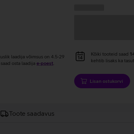
laadimine
Kampaania
Andmete
pakkumised:
laadimine
Andmete
Kõiki tooteid saad
1
tuslik laadija võimsus on 4.5-29
laadimine
kehtib lisaks ka tasu
saad osta laadija
e‑poest
.
Lisan ostukorvi
Toote saadavus