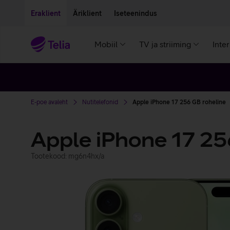
Liigu edasi põhisisu juurde
Ligipääsetavus
Eraklient
Äriklient
Iseteenindus
Mobiil
TV ja striiming
Inte
E-poe avaleht
Nutitelefonid
Apple iPhone 17 256 GB roheline
Apple iPhone 17 2
Tootekood: mg6n4hx/a