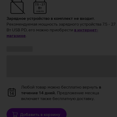
7.5 - 27
Вт
USB PD
Зарядное устройство в комплект не входит
.
Рекомендуемая мощность зарядного устройства 7.5 - 27
Вт USB PD, его можно приобрести
в интернет-
магазине
.
Ставки
Загрузка
кампании:
данных
Загрузка
Любой товар можно бесплатно вернуть
в
данных
течение 14 дней.
Предложение месяца
включает также бесплатную доставку.
Добавить в корзину