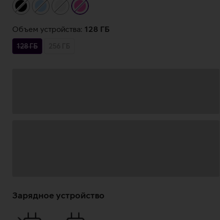
чёрный
светло-
белый
розовый
синий
Объем устройства:
128 ГБ
128 ГБ
256 ГБ
Загрузка
данных
Зарядное устройство