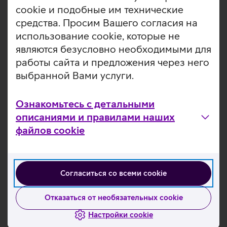
том, что отображено на экране. Точно так же Вы
cookie и подобные им технические
можете сфотографировать что-нибудь и сразу
средства. Просим Вашего согласия на
получить нужные сведения.
использование cookie, которые не
Обведите пальцем изображение, текст или видео, и
являются безусловно необходимыми для
Google AI быстро найдет его в активном приложении.
работы сайта и предложения через него
Искусственный интеллект позволяет удалять с
выбранной Вами услуги.
изображений нежелательные элементы.
Система двойной задней камеры Pixel 9a
обеспечивает профессиональный уровень качества
Ознакомьтесь с детальными
съемки фотографий и видео.
описаниями и правилами наших
За мощность и скорость отвечает чипсет Google
файлов cookie
Tensor G4.
Экран Actua размером 6,3'' с частотой обновления
до 120 Гц – четкий и яркий: на 35% ярче, чем его
предшественник.
Согласиться со всеми cookie
Защита от воды и пыли по IP68.
7 лет обновлений для функций Pixel, приложений
операционной системы и ПО безопасности.
Отказаться от необязательных cookie
Настройки cookie
Полезные ссылки