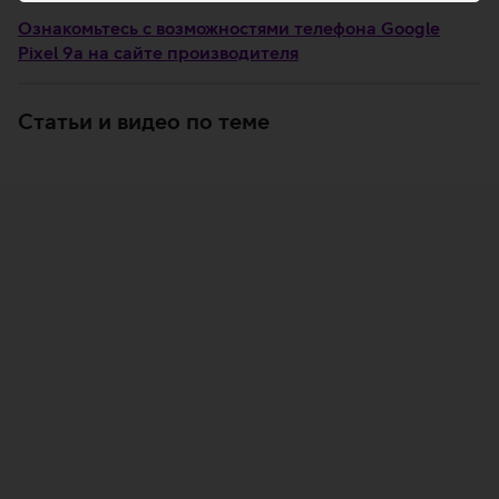
Ознакомьтесь с возможностями телефона Google
Pixel 9a на сайте производителя
Статьи и видео по теме
Googel Pixel 9a – смартфон достойного