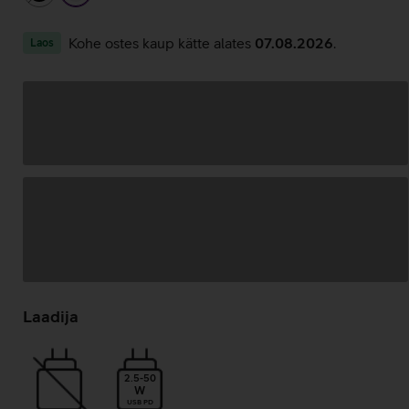
Kohe ostes kaup kätte alates
07.08.2026
.
Laos
Andmete
laadimine
Laadija
2.5-50
W
USB PD