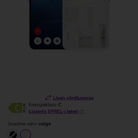
Lisan võrdlusesse
Energiaklass:
C
Lisainfo EPREL-i lehel
Seadme värv:
valge
must
valge