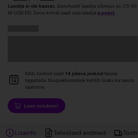
Laadija ei ole kaasas
. Soovituslik laadija võimsus on 2.5-50
W USB PD. Soovi korral saad osta laadija
e‑poest
.
Kampaania
Andmete
pakkumised:
laadimine
Andmete
Kõiki tooteid saad
14 päeva jooksul
tasuta
laadimine
tagastada. Kuupakkumistele kehtib lisaks ka tasuta
saatmine.
Lisan ostukorvi
Lisainfo
Tehnilised andmed
Toot