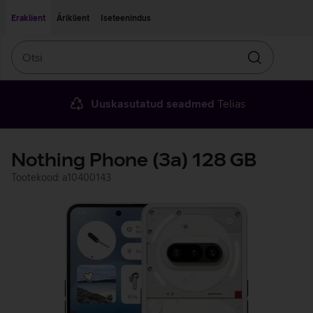
Liigu edasi põhisisu juurde
Ligipääsetavus
Eraklient
Äriklient
Iseteenindus
Otsi
Otsin
Uuskasutatud seadmed
Telias
Nothing Phone (3a) 128 GB
Tootekood: a10400143