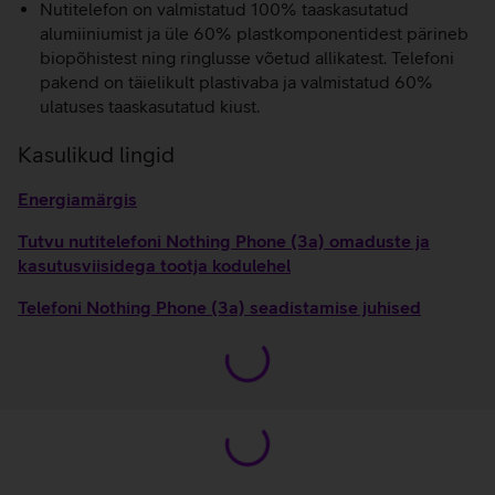
Nutitelefon on valmistatud 100% taaskasutatud
alumiiniumist ja üle 60% plastkomponentidest pärineb
biopõhistest ning ringlusse võetud allikatest. Telefoni
pakend on täielikult plastivaba ja valmistatud 60%
ulatuses taaskasutatud kiust.
Kasulikud lingid
Energiamärgis
Tutvu nutitelefoni Nothing Phone (3a) omaduste ja
kasutusviisidega tootja kodulehel
Telefoni Nothing Phone (3a) seadistamise juhised