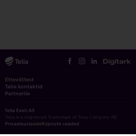
Ettevõttest
Telia kontaktid
Partnerile
Telia Eesti AS
Telia is a registered Trademark of Telia Company AB
Privaatsusteade
Küpsiste seaded