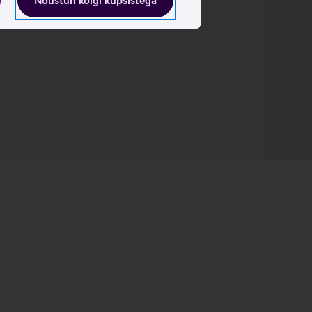
Nõustun kõigi küpsistega