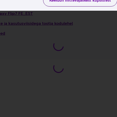
Keeldun mittevajalikest küpsistest
laxy Flip7 FE_EST
 ja kasutusviisidega tootja kodulehel
sed