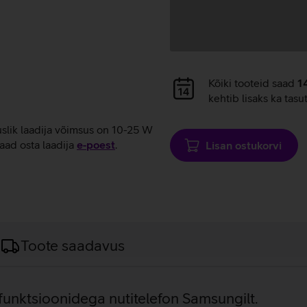
Andmete
Kõiki tooteid saad
1
laadimine
kehtib lisaks ka tasu
uslik laadija võimsus on 10-25 W
aad osta laadija
e‑poest
.
Lisan ostukorvi
Toote saadavus
funktsioonidega nutitelefon Samsungilt.