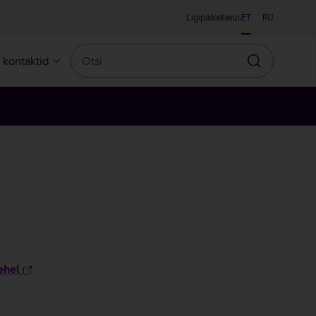
Ligipääsetavus
ET
RU
Otsi
a kontaktid
Otsin
ehel