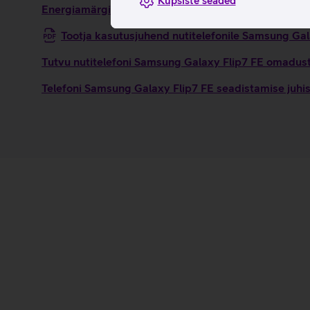
Küpsiste seaded
Energiamärgis
Tootja kasutusjuhend nutitelefonile Samsung Ga
Tutvu nutitelefoni Samsung Galaxy Flip7 FE omaduste
Telefoni Samsung Galaxy Flip7 FE seadistamise juhi