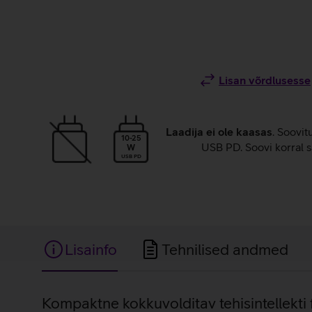
Lisan võrdlusesse
Laadija ei ole kaasas
. Soovit
10-25
USB PD. Soovi korral s
W
USB PD
Lisainfo
Tehnilised andmed
Lisainfo
Kompaktne kokkuvolditav tehisintellekti 