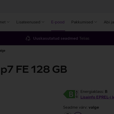
rnet
Lisateenused
E-pood
Pakkumised
Abi j
Uuskasutatud seadmed
Telias
alge
ip7 FE 128 GB
Energiaklass:
B
Lisainfo EPREL-i l
Seadme värv:
valge