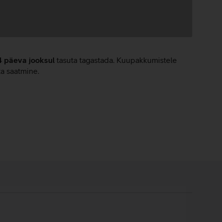
4 päeva jooksul
tasuta tagastada. Kuupakkumistele
ta saatmine.