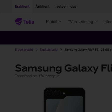
Liigu edasi põhisisu juurde
Ligipääsetavus
Eraklient
Äriklient
Iseteenindus
Mobiil
TV ja striiming
Inte
E-poe avaleht
Nutitelefonid
Samsung Galaxy Flip7 FE 128 GB v
Samsung Galaxy Fl
Tootekood: sm-f761bzwgeue