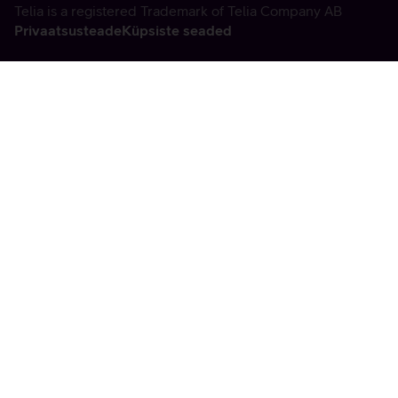
Telia is a registered Trademark of Telia Company AB
Privaatsusteade
Küpsiste seaded
Vabandame, tekkis
tehniline viga
tx:undefined:ut:null