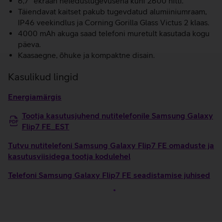
6,7'' ekraan heledustugevusena kuni 2600 nitti.
Täiendavat kaitset pakub tugevdatud alumiiniumraam,
IP46 veekindlus ja Corning Gorilla Glass Victus 2 klaas.
4000 mAh akuga saad telefoni muretult kasutada kogu
päeva.
Kaasaegne, õhuke ja kompaktne disain.
Kasulikud lingid
Energiamärgis
Tootja kasutusjuhend nutitelefonile Samsung Galaxy
Flip7 FE_EST
Tutvu nutitelefoni Samsung Galaxy Flip7 FE omaduste ja
kasutusviisidega tootja kodulehel
Telefoni Samsung Galaxy Flip7 FE seadistamise juhised