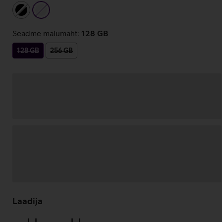
must
valge
Seadme mälumaht:
128 GB
128 GB
256 GB
Andmete
laadimine
Laadija