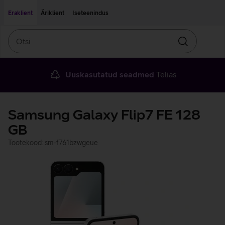
Liigu edasi põhisisu juurde
Ligipääsetavus
Eraklient
Äriklient
Iseteenindus
Otsi
Otsin
Uuskasutatud seadmed
Telias
Samsung Galaxy Flip7 FE 128
GB
Tootekood: sm-f761bzwgeue