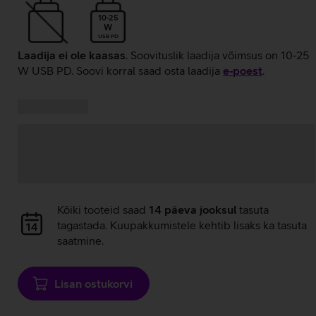
10-25
W
USB PD
Laadija ei ole kaasas
. Soovituslik laadija võimsus on 10-25
W USB PD. Soovi korral saad osta laadija
e‑poest
.
Kampaania
Andmete
pakkumised:
laadimine
Andmete
Kõiki tooteid saad
14 päeva jooksul
tasuta
laadimine
tagastada. Kuupakkumistele kehtib lisaks ka tasuta
saatmine.
Lisan ostukorvi