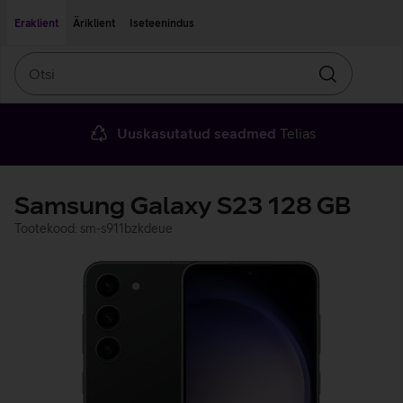
Liigu edasi põhisisu juurde
Ligipääsetavus
Eraklient
Äriklient
Iseteenindus
Otsi
Otsin
Uuskasutatud seadmed
Telias
Samsung Galaxy S23 128 GB
Tootekood: sm-s911bzkdeue