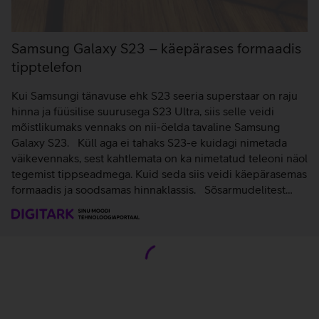
Samsung Galaxy S23 – käepärases formaadis
tipptelefon
Kui Samsungi tänavuse ehk S23 seeria superstaar on raju
hinna ja füüsilise suurusega S23 Ultra, siis selle veidi
mõistlikumaks vennaks on nii-öelda tavaline Samsung
Galaxy S23. Küll aga ei tahaks S23-e kuidagi nimetada
väikevennaks, sest kahtlemata on ka nimetatud teleoni näol
tegemist tippseadmega. Kuid seda siis veidi käepärasemas
formaadis ja soodsamas hinnaklassis. Sõsarmudelitest…