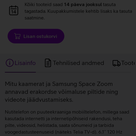
Andmete
Kõiki tooteid saad
14 päeva jooksul
tasuta
laadimine
tagastada. Kuupakkumistele kehtib lisaks ka tasuta
saatmine.
Lisan ostukorvi
Lisainfo
Tehnilised andmed
Toot
Lisainfo
Mitu kaamerat ja Samsung Space Zoom
annavad erakordse võimaluse piltide ning
videote jäädvustamiseks.
Nutitelefon on puuteekraaniga mobiiltelefon, millega saad
kasutada internetti ja internetipõhiseid rakendusi, teha
pilte, videosid, helistada, saata sõnumeid ja tarbida
voogedastusteenuseid (näiteks Telia TV-d). 6,1’’ 120 Hz