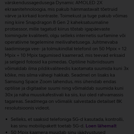
värskendussagedusega Dynamic AMOLED 2X
ekraanitehnoloogia, mis pakub hämmastavalt tõetruid
värve ja kirkaid kontraste. Toimekust ja tuge pakub võimas
ning kiire Snapdragon 8 Gen 2 kaheksatuumaline
protsessor, mille tagatud kiirus tõstab igapäevaste
toimingute kvaliteeti, olgu selleks internetis surfamine või
operatiivne tegelemine meilivahetusega. Juhtmevaba
laadimisega vee- ja tolmukindlal telefonil on 50 Mpix + 12
Mpix + 10 Mpix tagumised kaamerad, mis teevad erksaid
ja selgeid fotosid ka pimedas. Optiline hübriidsuum
võimaldab ilma pildikvaliteedis kaotamata suumida kuni 3x
kõike, mis silma vähegi hakkab. Seadmel on lisaks ka
Samsung Space Zoom lahendus, mis ühendab endas
optilise ja digitaalse suumi ning võimaldab suumida kuni
30x ja näha muusikafestivali ka siis, kui oled rahvamassis
tagareas. Seadmega on võimalik salvestada detailset 8K
resolutsioonis videot.
Selleks, et saaksid telefoniga 5G-d kasutada, kontrolli,
kas sinu mobiilipakett toetab 5G-d.
Loen lähemalt
50 Mpix kaamera muudab sinu jäädvustused