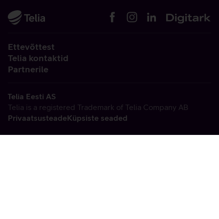
Ettevõttest
Telia kontaktid
Partnerile
Telia Eesti AS
Telia is a registered Trademark of Telia Company AB
Privaatsusteade
Küpsiste seaded