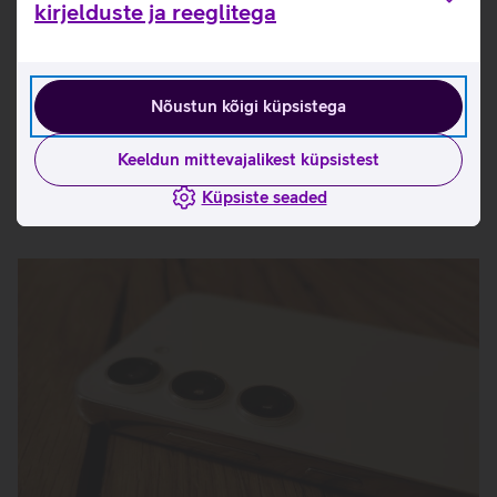
Tootja kasutusjuhend nutitelefonidele Samsung
kirjelduste ja reeglitega
Galaxy S23_EST
Tutvu nutitelefoni Samsung Galaxy S23 omaduste ja
kasutusviisidega tootja kodulehel
Nõustun kõigi küpsistega
Telefoni Samsung Galaxy S23 seadistamise juhised
Keeldun mittevajalikest küpsistest
Küpsiste seaded
Seotud artiklid ja videod