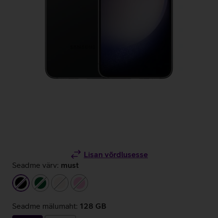
Lisan võrdlusesse
Seadme värv:
must
must
tumeroheline
beež
heleroosa
Seadme mälumaht:
128 GB