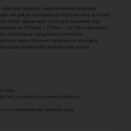
, videosid, helistada, saata sõnumeid ja tarbida
a, mis pakub hämmastavalt tõetruid värve ja kirkaid
rus tõstab igapäevaste toimingute kvaliteeti, olgu
 telefonil on 50 Mpix + 12 Mpix + 10 Mpix tagumised
, mis võimaldavad märgatavalt parandada
iilsust video filmimisel. Seadmel on täiustatud
vestada detailset 8K resolutsioonis videot.
on vähe.
et heli ja pakkuda suuremat stabiilsust.
a ruumi olemasolevate detailide järgi.