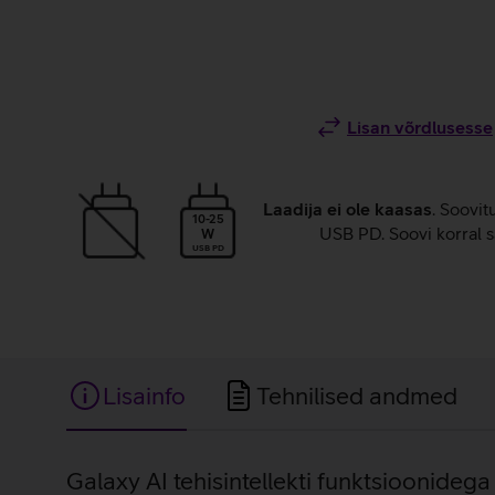
Lisan võrdlusesse
Laadija ei ole kaasas
. Soovit
10-25
USB PD. Soovi korral s
W
USB PD
Lisainfo
Tehnilised andmed
Lisainfo
Galaxy AI tehisintellekti funktsioonidega