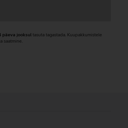
4 päeva jooksul
tasuta tagastada. Kuupakkumistele
ta saatmine.