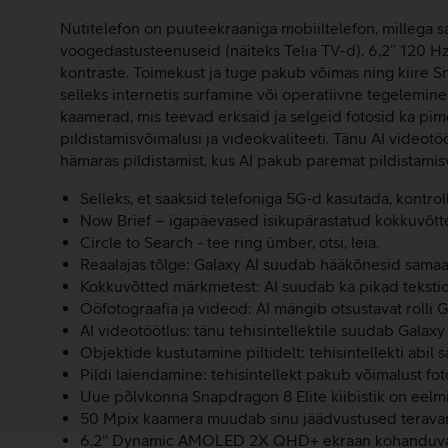
Nutitelefon on puuteekraaniga mobiiltelefon, millega saa
voogedastusteenuseid (näiteks Telia TV-d). 6,2’’ 120
kontraste. Toimekust ja tuge pakub võimas ning kiire Sn
selleks internetis surfamine või operatiivne tegelemi
kaamerad, mis teevad erksaid ja selgeid fotosid ka pi
pildistamisvõimalusi ja videokvaliteeti. Tänu AI video
hämaras pildistamist, kus AI pakub paremat pildistami
Selleks, et saaksid telefoniga 5G-d kasutada, kontrol
Now Brief – igapäevased isikupärastatud kokkuvõtt
Circle to Search - tee ring ümber, otsi, leia.
Reaalajas tõlge: Galaxy AI suudab hääkõnesid samaae
Kokkuvõtted märkmetest: AI suudab ka pikad tekstid
Ööfotograafia ja videod: AI mängib otsustavat rolli 
AI videotöötlus: tänu tehisintellektile suudab Galax
Objektide kustutamine piltidelt: tehisintellekti abi
Pildi laiendamine: tehisintellekt pakub võimalust fot
Uue põlvkonna Snapdragon 8 Elite kiibistik on eelm
50 Mpix kaamera muudab sinu jäädvustused terava
6,2'' Dynamic AMOLED 2X QHD+ ekraan kohanduva 