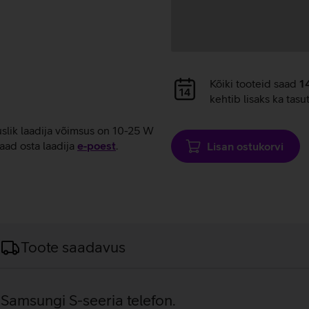
Andmete
Kõiki tooteid saad
1
laadimine
kehtib lisaks ka tasu
uslik laadija võimsus on 10-25 W
aad osta laadija
e‑poest
.
Lisan ostukorvi
Toote saadavus
 Samsungi S-seeria telefon.