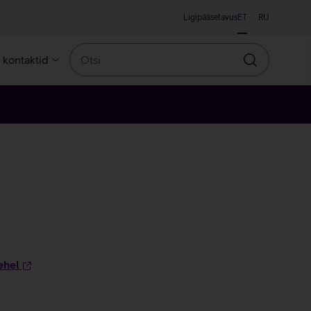
Ligipääsetavus
ET
RU
Otsi
a kontaktid
Otsin
ehel