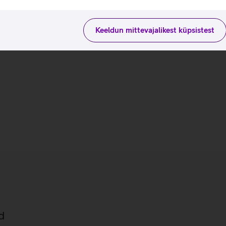
Keeldun mittevajalikest küpsistest
d
ad ehk S25 seeria telefonid.
mudelit ning seega nägid
S25+ ning võimsaim Galaxy
utvustas tehisintellekti, siis