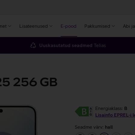
rnet
Lisateenused
E-pood
Pakkumised
Abi j
Uuskasutatud seadmed
Telias
25 256 GB
Energiaklass:
B
Lisainfo EPREL-i l
Seadme värv:
hall