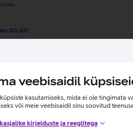
 klaasi.
alaxy S25_EST
kasutusviisidega tootja kodulehel
a veebisaidil küpsisei
e küpsiste kasutamiseks, mida ei ole tingimata v
seks või meie veebisaidil sinu soovitud teenu
asjalike kirjelduste ja reeglitega