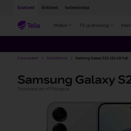
Liigu edasi põhisisu juurde
Ligipääsetavus
Eraklient
Äriklient
Iseteenindus
Mobiil
TV ja striiming
Inte
E-poe avaleht
Nutitelefonid
Samsung Galaxy S25 256 GB hall
Samsung Galaxy S
Tootekood: sm-s931bzsgeue