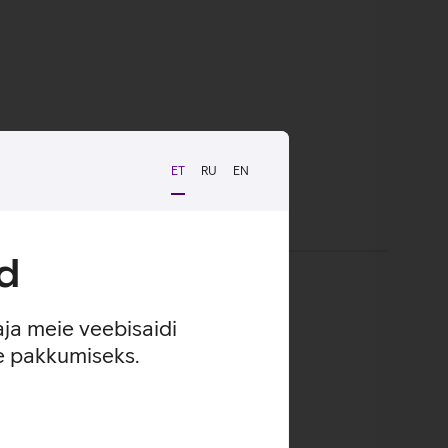
ET
RU
EN
d
aja meie veebisaidi
se pakkumiseks.