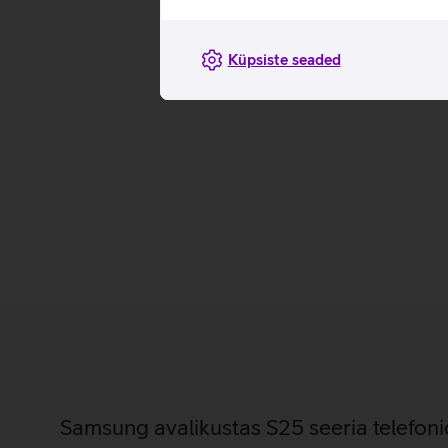
Küpsiste seaded
Samsung avalikustas S25 seeria telefoni
Eile avalikustas Samsung oma käesoleva aasta lipulaev
Nagu viimasel ajal kombeks, tutvustati kolme erinevat 
ilmavalgust Galaxy S25, selle suurem versioon Galaxy 
S25 Ultra. Täiustatud AI Kui eelmise aasta S24 nii-öelda t
uus S25 seeria viib selle uuele tasemele ning pakub…