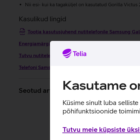
Nii esi- kui ka tagaküljel on kasutatud Gorilla Victus 2
Kasulikud lingid
Tootja kasutusjuhend nutitelefonile Samsung G
Energiamärgis
Tutvu nutitelefoni Samsung Galaxy S25 omaduste ja 
Telefoni Samsung Galaxy S25 seadistamise juhised
Kasutame om
Seotud artiklid ja videod
Küsime sinult luba sellist
põhifunktsioonide toimimi
Tutvu meie küpsiste üksik