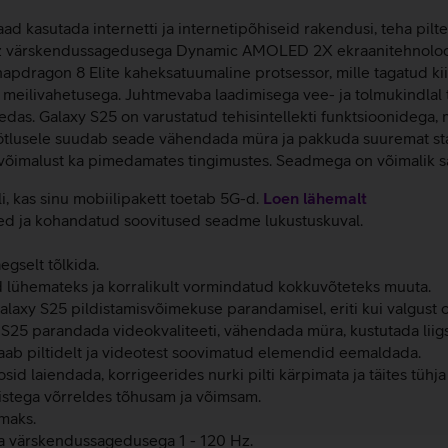
d kasutada internetti ja internetipõhiseid rakendusi, teha pilte
 Hz värskendussagedusega Dynamic AMOLED 2X ekraanitehnoloogi
apdragon 8 Elite kaheksatuumaline protsessor, mille tagatud kii
ne meilivahetusega. Juhtmevaba laadimisega vee- ja tolmukindlal
medas. Galaxy S25 on varustatud tehisintellekti funktsioonidega
töötlusele suudab seade vähendada müra ja pakkuda suuremat stab
svõimalust ka pimedamates tingimustes. Seadmega on võimalik sal
li, kas sinu mobiilipakett toetab 5G-d.
Loen lähemalt
ed ja kohandatud soovitused seadme lukustuskuval.
gselt tõlkida.
 lühemateks ja korralikult vormindatud kokkuvõteteks muuta.
Galaxy S25 pildistamisvõimekuse parandamisel, eriti kui valgust 
y S25 parandada videokvaliteeti, vähendada müra, kustutada liigs
l saab piltidelt ja videotest soovimatud elemendid eemaldada.
osid laiendada, korrigeerides nurki pilti kärpimata ja täites tühj
istega võrreldes tõhusam ja võimsam.
maks.
värskendussagedusega 1 - 120 Hz.