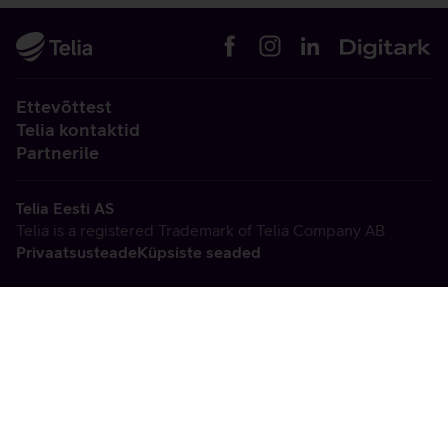
Ettevõttest
Telia kontaktid
Partnerile
Telia Eesti AS
Telia is a registered Trademark of Telia Company AB
Privaatsusteade
Küpsiste seaded