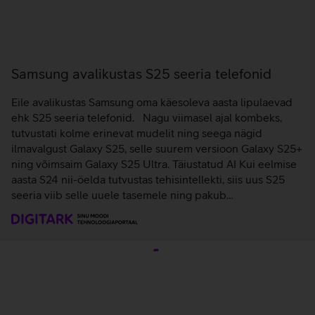
Samsung avalikustas S25 seeria telefonid
Eile avalikustas Samsung oma käesoleva aasta lipulaevad
ehk S25 seeria telefonid. Nagu viimasel ajal kombeks,
tutvustati kolme erinevat mudelit ning seega nägid
ilmavalgust Galaxy S25, selle suurem versioon Galaxy S25+
ning võimsaim Galaxy S25 Ultra. Täiustatud AI Kui eelmise
aasta S24 nii-öelda tutvustas tehisintellekti, siis uus S25
seeria viib selle uuele tasemele ning pakub…