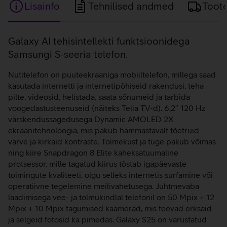
Lisainfo
Tehnilised andmed
Toot
Lisainfo
Galaxy AI tehisintellekti funktsioonidega
Samsungi S-seeria telefon.
Nutitelefon on puuteekraaniga mobiiltelefon, millega saad
kasutada internetti ja internetipõhiseid rakendusi, teha
pilte, videosid, helistada, saata sõnumeid ja tarbida
voogedastusteenuseid (näiteks Telia TV-d). 6,2’’ 120 Hz
värskendussagedusega Dynamic AMOLED 2X
ekraanitehnoloogia, mis pakub hämmastavalt tõetruid
värve ja kirkaid kontraste. Toimekust ja tuge pakub võimas
ning kiire Snapdragon 8 Elite kaheksatuumaline
protsessor, mille tagatud kiirus tõstab igapäevaste
toimingute kvaliteeti, olgu selleks internetis surfamine või
operatiivne tegelemine meilivahetusega. Juhtmevaba
laadimisega vee- ja tolmukindlal telefonil on 50 Mpix + 12
Mpix + 10 Mpix tagumised kaamerad, mis teevad erksaid
ja selgeid fotosid ka pimedas. Galaxy S25 on varustatud