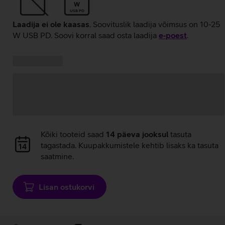
W
USB PD
Laadija ei ole kaasas
. Soovituslik laadija võimsus on 10-25
W USB PD. Soovi korral saad osta laadija
e‑poest
.
Kampaania
Andmete
pakkumised:
laadimine
Andmete
Kõiki tooteid saad
14 päeva jooksul
tasuta
laadimine
tagastada. Kuupakkumistele kehtib lisaks ka tasuta
saatmine.
Lisan ostukorvi