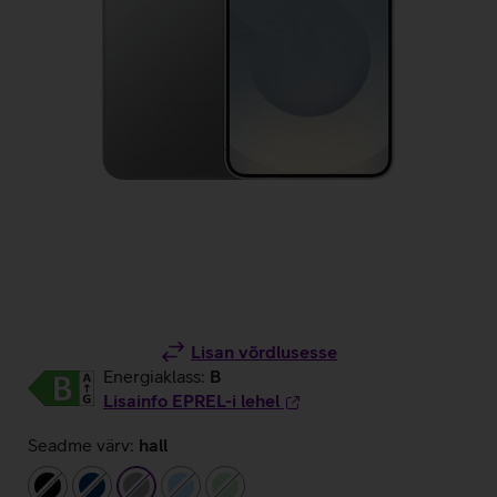
Lisan võrdlusesse
Energiaklass:
B
Lisainfo EPREL-i lehel
Seadme värv:
hall
must
tumesinine
hall
helesinine
heleroheline