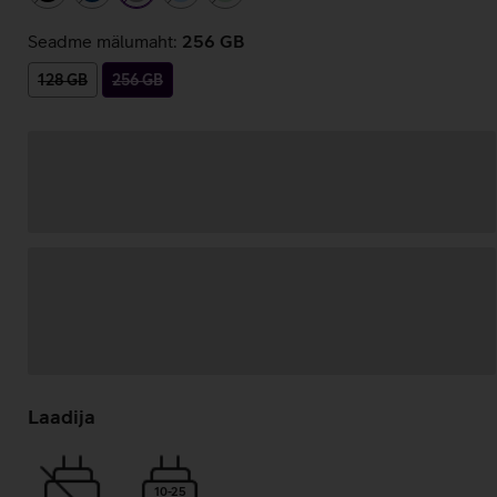
Seadme mälumaht:
256 GB
128 GB
256 GB
Andmete
laadimine
Laadija
10-25