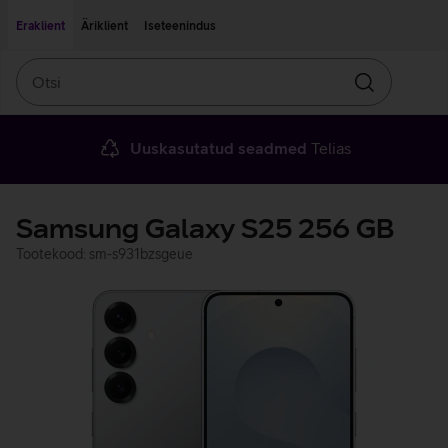
Liigu edasi põhisisu juurde
Ligipääsetavus
Eraklient
Äriklient
Iseteenindus
Otsi
Otsin
Uuskasutatud seadmed
Telias
Samsung Galaxy S25 256 GB
Tootekood: sm-s931bzsgeue