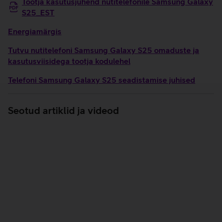
Tootja kasutusjuhend nutitelefonile Samsung Galaxy
S25_EST
Energiamärgis
Tutvu nutitelefoni Samsung Galaxy S25 omaduste ja
kasutusviisidega tootja kodulehel
Telefoni Samsung Galaxy S25 seadistamise juhised
Seotud artiklid ja videod