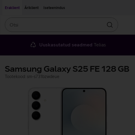
Liigu edasi põhisisu juurde
Ligipääsetavus
Eraklient
Äriklient
Iseteenindus
Otsi
Otsin
Uuskasutatud seadmed
Telias
Samsung Galaxy S25 FE 128 GB
Tootekood: sm-s731bzwdeue