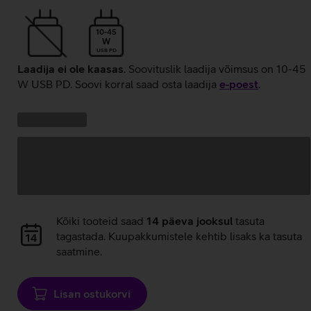
10-45
W
USB PD
Laadija ei ole kaasas
. Soovituslik laadija võimsus on 10-45
W USB PD. Soovi korral saad osta laadija
e‑poest
.
Kampaania
Andmete
pakkumised:
laadimine
Andmete
Kõiki tooteid saad
14 päeva jooksul
tasuta
laadimine
tagastada. Kuupakkumistele kehtib lisaks ka tasuta
saatmine.
Lisan ostukorvi