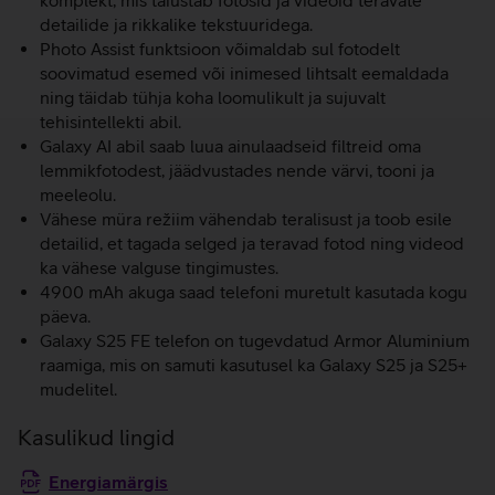
komplekt, mis täiustab fotosid ja videoid teravate
detailide ja rikkalike tekstuuridega.
Photo Assist funktsioon võimaldab sul fotodelt
soovimatud esemed või inimesed lihtsalt eemaldada
ning täidab tühja koha loomulikult ja sujuvalt
tehisintellekti abil.
Galaxy AI abil saab luua ainulaadseid filtreid oma
lemmikfotodest, jäädvustades nende värvi, tooni ja
meeleolu.
Vähese müra režiim vähendab teralisust ja toob esile
detailid, et tagada selged ja teravad fotod ning videod
ka vähese valguse tingimustes.
4900 mAh akuga saad telefoni muretult kasutada kogu
päeva.
Galaxy S25 FE telefon on tugevdatud Armor Aluminium
raamiga, mis on samuti kasutusel ka Galaxy S25 ja S25+
mudelitel.
Kasulikud lingid
Energiamärgis