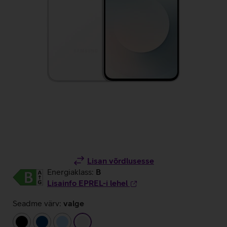
Lisan võrdlusesse
Energiaklass:
B
Lisainfo EPREL-i lehel
Seadme värv:
valge
must
tumesinine
helesinine
valge