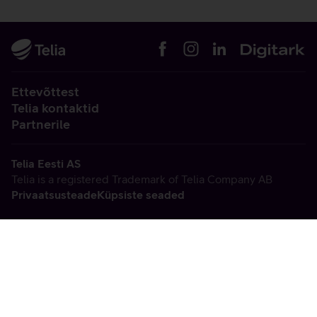
Ettevõttest
Telia kontaktid
Partnerile
Telia Eesti AS
Telia is a registered Trademark of Telia Company AB
Privaatsusteade
Küpsiste seaded