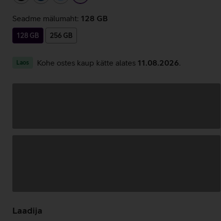
Seadme mälumaht:
128 GB
128 GB
256 GB
Kohe ostes kaup kätte alates
11.08.2026
.
Laos
Andmete
laadimine
Laadija