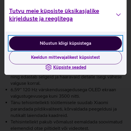
Telefon toetab 4K salvestamist kiirusega 60 kaadrit
sekundis ning täiustatud liides võimaldab käsitsi
Tutvu meie küpsiste üksikasjalike
salvestusparameetreid kohandada. Nutitelefon on
kirjelduste ja reeglitega
puuteekraaniga mobiiltelefon, millega saad kasutada
internetti ja internetipõhiseid rakendusi, teha pilte,
videosid, helistada, saata sõnumeid ja tarbida
voogedastusteenuseid (näiteks Telia TV-d).
Nõustun kõigi küpsistega
Võimsust tagab MediaTek Dimensity 8500 Ultra
Keeldun mittevajalikest küpsistest
kiibistik.
Leica kaamerasüsteem viib pildistamise uuele tasemele.
Küpsiste seaded
Leica Summilux optiline objektiiv taastab täpselt värvid
ning edastab selgeid ja haaravaid detaile isegi vähese
valguse korral.
6,59'' 120 Hz värskendussagedusega OLED ekraan
valgustugevusega kuni 3500 nitti.
Tänu tehisintellekti töötlemisele suudab Xiaomi
parandada pildikvaliteeti, kõrvaldada peegeldusi ja
nutikalt laiendada kaadreid.
Tehisintellekt pakub võimalust eemaldada soovimatud
elemendid otse piltidelt või videotest.