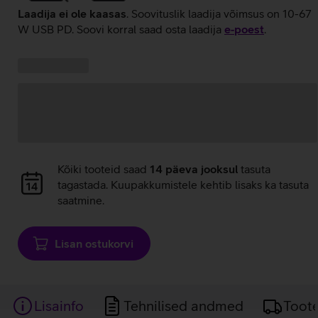
Laadija ei ole kaasas
. Soovituslik laadija võimsus on 10-67
W USB PD. Soovi korral saad osta laadija
e‑poest
.
Kampaania
Andmete
pakkumised:
laadimine
Andmete
Kõiki tooteid saad
14 päeva jooksul
tasuta
laadimine
tagastada. Kuupakkumistele kehtib lisaks ka tasuta
saatmine.
Lisan ostukorvi
Lisainfo
Tehnilised andmed
Toot