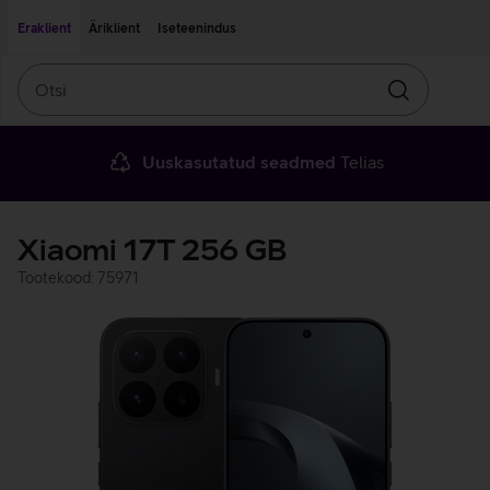
Liigu edasi põhisisu juurde
Ligipääsetavus
Eraklient
Äriklient
Iseteenindus
Otsi
Otsin
Uuskasutatud seadmed
Telias
Xiaomi 17T 256 GB
Tootekood: 75971