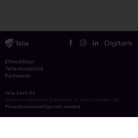
Ettevõttest
Telia kontaktid
Partnerile
Telia Eesti AS
Telia is a registered Trademark of Telia Company AB
Privaatsusteade
Küpsiste seaded