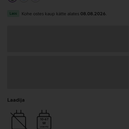
Kohe ostes kaup kätte alates
08.08.2026
.
Laos
Andmete
laadimine
Laadija
10-67
W
USB PD