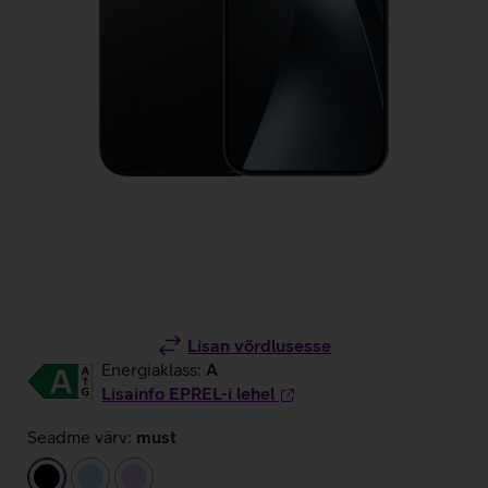
Lisan võrdlusesse
Energiaklass:
A
Lisainfo EPREL-i lehel
Seadme värv:
must
must
helesinine
helelilla