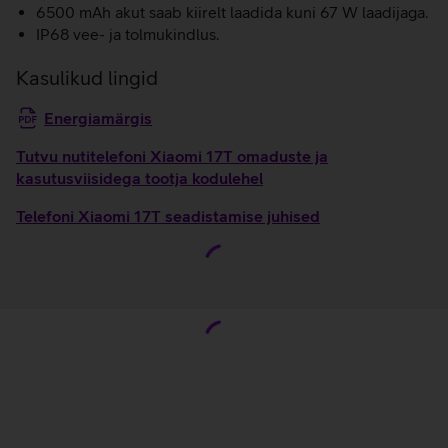
6500 mAh akut saab kiirelt laadida kuni 67 W laadijaga.
IP68 vee- ja tolmukindlus.
Kasulikud lingid
Energiamärgis
Tutvu nutitelefoni Xiaomi 17T omaduste ja
kasutusviisidega tootja kodulehel
Telefoni Xiaomi 17T seadistamise juhised