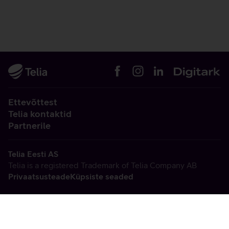
Ettevõttest
Telia kontaktid
Partnerile
Telia Eesti AS
Telia is a registered Trademark of Telia Company AB
Privaatsusteade
Küpsiste seaded