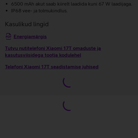
6500 mAh akut saab kiirelt laadida kuni 67 W laadijaga.
IP68 vee- ja tolmukindlus.
Kasulikud lingid
Energiamärgis
Tutvu nutitelefoni Xiaomi 17T omaduste ja
kasutusviisidega tootja kodulehel
Telefoni Xiaomi 17T seadistamise juhised