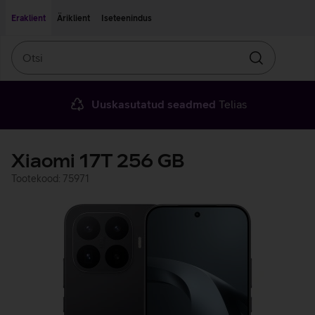
Liigu edasi põhisisu juurde
Ligipääsetavus
Eraklient
Äriklient
Iseteenindus
Otsi
Otsin
Uuskasutatud seadmed
Telias
Xiaomi 17T 256 GB
Tootekood: 75971