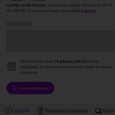
Laadija ei ole kaasas
. Soovituslik laadija võimsus on 10-67
W USB PD. Soovi korral saad osta laadija
e‑poest
.
Kampaania
Andmete
pakkumised:
laadimine
Andmete
Kõiki tooteid saad
14 päeva jooksul
tasuta
laadimine
tagastada. Kuupakkumistele kehtib lisaks ka tasuta
saatmine.
Lisan ostukorvi
Lisainfo
Tehnilised andmed
Toot