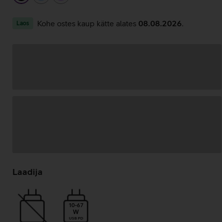
Kohe ostes kaup kätte alates
08.08.2026
.
Laos
Andmete
laadimine
Laadija
10-67
W
USB PD