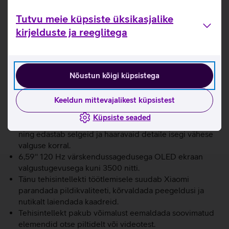
Telefon toetab 4K salvestamist kiirusega 60 kaadrit
sekundis ning täiustatud liides võimaldab käsitsi
Tutvu meie küpsiste üksikasjalike
salvestusparameetreid kohandada. Nutitelefon on
kirjelduste ja reeglitega
puuteekraaniga mobiiltelefon, millega saad kasutada
internetti ja internetipõhiseid rakendusi, teha pilte,
videosid, helistada, saata sõnumeid ja tarbida
voogedastusteenuseid (näiteks Telia TV-d).
Nõustun kõigi küpsistega
Võimsust tagab MediaTek Dimensity 8500 Ultra
Keeldun mittevajalikest küpsistest
kiibistik.
Leica kaamerasüsteem viib pildistamise uuele tasemele.
Küpsiste seaded
Leica Summilux optiline objektiiv taastab täpselt värvid
ning edastab selgeid ja haaravaid detaile isegi vähese
valguse korral.
6,59'' 120 Hz värskendussagedusega OLED ekraan
valgustugevusega kuni 3500 nitti.
Tänu tehisintellekti töötlemisele suudab Xiaomi
parandada pildikvaliteeti, kõrvaldada peegeldusi ja
nutikalt laiendada kaadreid.
Tehisintellekt pakub võimalust eemaldada soovimatud
elemendid otse piltidelt või videotest.