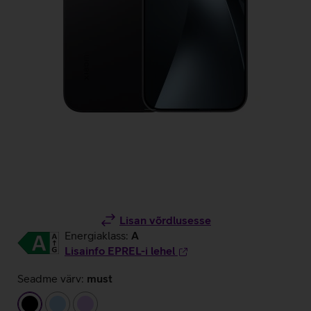
Lisan võrdlusesse
Energiaklass:
A
Lisainfo EPREL-i lehel
Seadme värv:
must
must
helesinine
helelilla