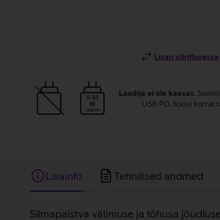
Lisan võrdlusesse
Laadija ei ole kaasas
. Soovi
5-33
USB PD. Soovi korral s
W
USB PD
Lisainfo
Tehnilised andmed
Lisainfo
Silmapaistva välimuse ja tõhusa jõudlus