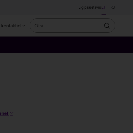
Ligipääsetavus
ET
RU
Otsi
a kontaktid
Otsin
ehel