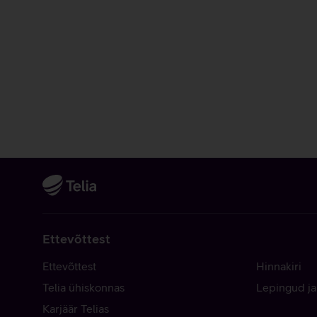
Ettevõttest
Ettevõttest
Hinnakiri
Telia ühiskonnas
Lepingud ja
Karjäär Telias