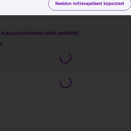
Keeldun mittevajalikest küpsistest
ja kasutusviisidega tootja kodulehel
ed