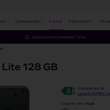
rnet
Lisateenused
E-pood
Pakkumised
Abi j
Uuskasutatud seadmed
Telias
ust
 Lite 128 GB
Energiaklass:
A
Lisainfo EPREL-i l
Seadme värv:
must