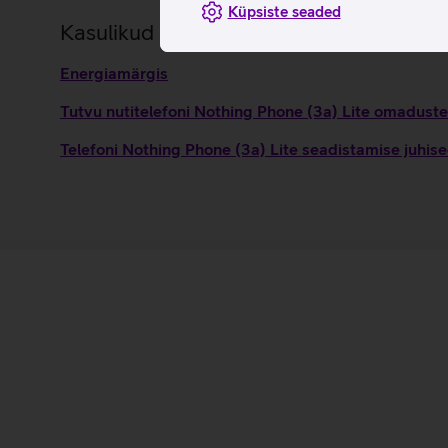
Küpsiste seaded
Kasulikud lingid
Energiamärgis
Tutvu nutitelefoni Nothing Phone (3a) Lite omaduste 
Telefoni Nothing Phone (3a) Lite seadistamise juhis