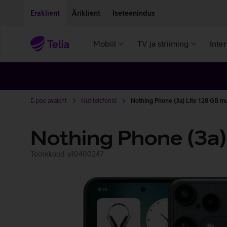
Liigu edasi põhisisu juurde
Ligipääsetavus
Eraklient
Äriklient
Iseteenindus
Mobiil
TV ja striiming
Inte
E-poe avaleht
Nutitelefonid
Nothing Phone (3a) Lite 128 GB m
Nothing Phone (3a)
Tootekood: a10400247