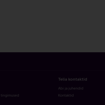
Telia kontaktid
Abi ja juhendid
 tingimused
Kontaktid