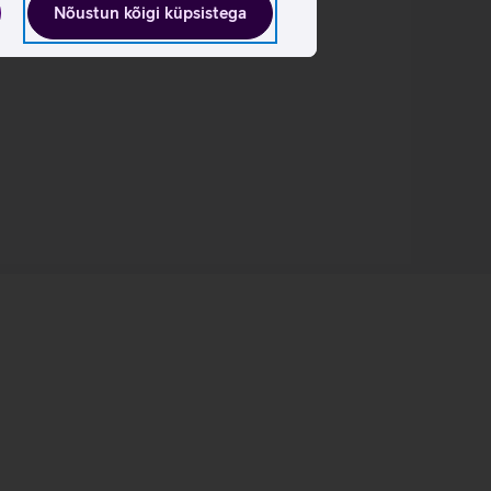
Nõustun kõigi küpsistega