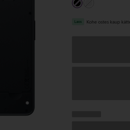
must
valge
Kohe ostes kaup kätt
Laos
Andmete
laadimine
Kampaania
Andmete
pakkumised:
laadimine