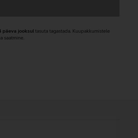
4 päeva jooksul
tasuta tagastada. Kuupakkumistele
ta saatmine.