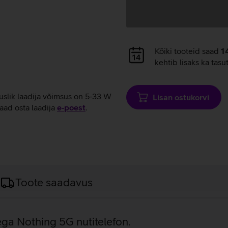
Andmete
Kõiki tooteid saad
1
laadimine
kehtib lisaks ka tasu
tuslik laadija võimsus on 5-33 W
Lisan ostukorvi
aad osta laadija
e‑poest
.
Toote saadavus
ega Nothing 5G nutitelefon.