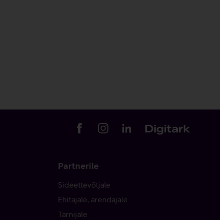
Partnerile
Sideettevõtjale
Ehitajale, arendajale
Tarnijale