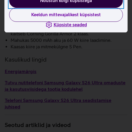
Nõustun kõigi küpsistega
ja videotest soovimatud elemendid eemaldada.
Pildi laiendamine: tehisintellekt pakub võimalust fotosid
laiendada, korrigeerides nurki pilti kärpimata ja täites
Keeldun mittevajalikest küpsistest
tühja ruumi olemasolevate detailide järgi.
Küpsiste seaded
Telefonil on tugev alumiiniumist korpus ning ekraani
kaitseb Corning Gorilla Armor 2 klaas.
Mahukas 5000 mAh aku ja 60 W kiire laadimine.
Kaasas kiire ja mitmekülgne S Pen.
Kasulikud lingid
Energiamärgis
Tutvu nutitelefoni Samsung Galaxy S26 Ultra omaduste
ja kasutusviisidega tootja kodulehel
Telefoni Samsung Galaxy S26 Ultra seadistamise
juhised
Seotud artiklid ja videod