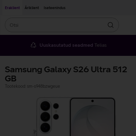
Liigu edasi põhisisu juurde
Ligipääsetavus
Eraklient
Äriklient
Iseteenindus
Otsi
Otsin
Uuskasutatud seadmed
Telias
Samsung Galaxy S26 Ultra 512
GB
Tootekood: sm-s948bzwgeue