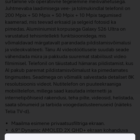
surfamine või operatiivne tegelemine meilivahetusega.
Juhtmevaba laadimisega vee- ja tolmukindlal telefonil on
200 Mpix + 50 Mpix + 50 Mpix + 10 Mpix tagumised
kaamerad, mis teevad erksaid ja selgeid fotosid ka
pimedas. Alumiiniumist korpusega Galaxy S26 Ultra on
varustatud tehisintellekti funktsioonidega, mis
võimaldavad märgatavalt parandada pildistamisvõimalusi
ja videokvaliteeti. Tänu AI videotöötlusele suudab seade
vähendada müra ja pakkuda suuremat stabiilsust video
filmimisel. Telefonil on täiustatud hämaras pildistamist, kus
AI pakub paremat pildistamisvõimalust ka pimedamates
tingimustes. Seadmega on võimalik salvestada detailset 8K
resolutsioonis videot. Nutitelefon on puuteekraaniga
mobiiltelefon, millega saad kasutada internetti ja
internetipõhiseid rakendusi, teha pilte, videosid, helistada,
saata sõnumeid ja tarbida voogedastusteenuseid (näiteks
Telia TV-d).
Maailma esimene privaatsusfiltriga ekraan.
6,9'' Dynamic AMOLED 2X QHD+ ekraan kohanduva
värskendussagedusega 1 - 120 Hz.