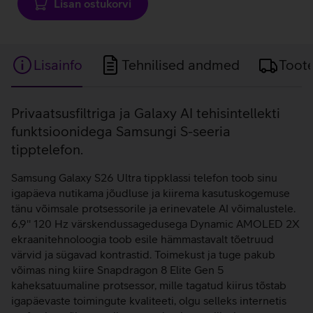
Lisan ostukorvi
Lisainfo
Tehnilised andmed
Toot
Lisainfo
Privaatsusfiltriga ja Galaxy AI tehisintellekti
funktsioonidega Samsungi S-seeria
tipptelefon.
Samsung Galaxy S26 Ultra tippklassi telefon toob sinu
igapäeva nutikama jõudluse ja kiirema kasutuskogemuse
tänu võimsale protsessorile ja erinevatele AI võimalustele.
6,9'' 120 Hz värskendussagedusega Dynamic AMOLED 2X
ekraanitehnoloogia toob esile hämmastavalt tõetruud
värvid ja sügavad kontrastid. Toimekust ja tuge pakub
võimas ning kiire Snapdragon 8 Elite Gen 5
kaheksatuumaline protsessor, mille tagatud kiirus tõstab
igapäevaste toimingute kvaliteeti, olgu selleks internetis