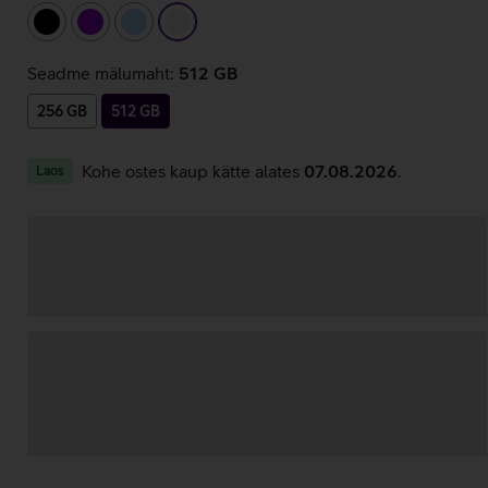
must
lilla
helesinine
valge
Seadme mälumaht:
512 GB
256 GB
512 GB
Kohe ostes kaup kätte alates
07.08.2026
.
Laos
Andmete