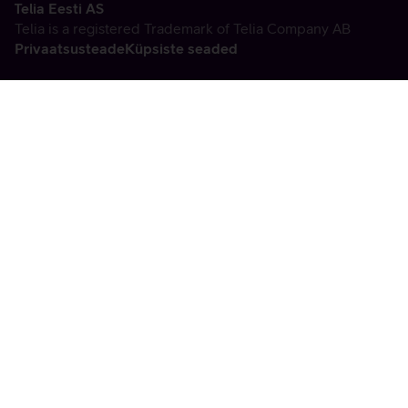
Telia Eesti AS
Telia is a registered Trademark of Telia Company AB
Privaatsusteade
Küpsiste seaded
Vabandame, tekkis
tehniline viga
tx:undefined:ut:null