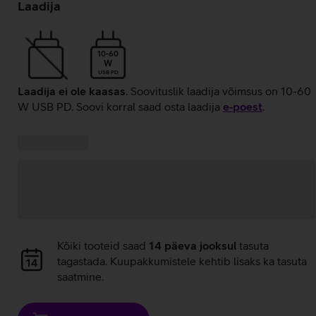
laadimine
Laadija
10-60
W
USB PD
Laadija ei ole kaasas
. Soovituslik laadija võimsus on 10-60
W USB PD. Soovi korral saad osta laadija
e‑poest
.
Kampaania
Andmete
pakkumised:
laadimine
Andmete
Kõiki tooteid saad
14 päeva jooksul
tasuta
laadimine
tagastada. Kuupakkumistele kehtib lisaks ka tasuta
saatmine.