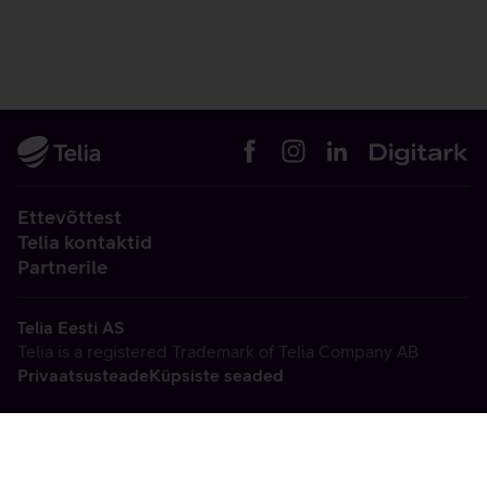
Ettevõttest
Telia kontaktid
Partnerile
Telia Eesti AS
Telia is a registered Trademark of Telia Company AB
Privaatsusteade
Küpsiste seaded