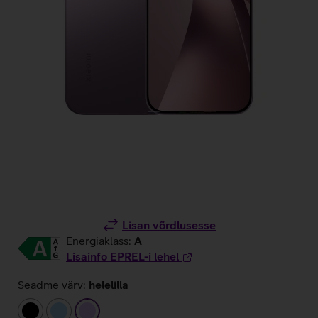
Lisan võrdlusesse
Energiaklass:
A
Lisainfo EPREL-i lehel
Seadme värv:
helelilla
must
helesinine
helelilla