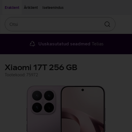
Liigu edasi põhisisu juurde
Ligipääsetavus
Eraklient
Äriklient
Iseteenindus
Otsi
Otsin
Uuskasutatud seadmed
Telias
Xiaomi 17T 256 GB
Tootekood: 75972