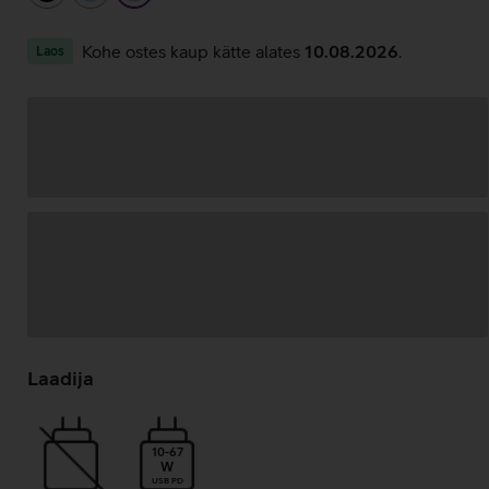
Kohe ostes kaup kätte alates
10.08.2026
.
Laos
Andmete
laadimine
Laadija
10-67
W
USB PD