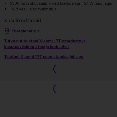
6500 mAh akut saab kiirelt laadida kuni 67 W laadijaga.
IP68 vee- ja tolmukindlus.
Kasulikud lingid
Energiamärgis
Tutvu nutitelefoni Xiaomi 17T omaduste ja
kasutusviisidega tootja kodulehel
Telefoni Xiaomi 17T seadistamise juhised