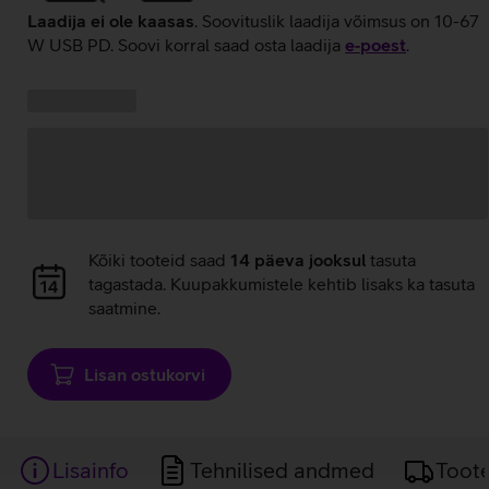
Laadija ei ole kaasas
. Soovituslik laadija võimsus on 10-67
W USB PD. Soovi korral saad osta laadija
e‑poest
.
Kampaania
Andmete
pakkumised:
laadimine
Andmete
Kõiki tooteid saad
14 päeva jooksul
tasuta
laadimine
tagastada. Kuupakkumistele kehtib lisaks ka tasuta
saatmine.
Lisan ostukorvi
Lisainfo
Tehnilised andmed
Toot