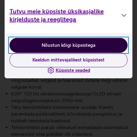
Telefon toetab 4K salvestamist kiirusega 60 kaadrit
sekundis ning täiustatud liides võimaldab käsitsi
Tutvu meie küpsiste üksikasjalike
salvestusparameetreid kohandada. Nutitelefon on
kirjelduste ja reeglitega
puuteekraaniga mobiiltelefon, millega saad kasutada
internetti ja internetipõhiseid rakendusi, teha pilte,
videosid, helistada, saata sõnumeid ja tarbida
voogedastusteenuseid (näiteks Telia TV-d).
Nõustun kõigi küpsistega
Võimsust tagab MediaTek Dimensity 8500 Ultra
Keeldun mittevajalikest küpsistest
kiibistik.
Leica kaamerasüsteem viib pildistamise uuele tasemele.
Küpsiste seaded
Leica Summilux optiline objektiiv taastab täpselt värvid
ning edastab selgeid ja haaravaid detaile isegi vähese
valguse korral.
6,59'' 120 Hz värskendussagedusega OLED ekraan
valgustugevusega kuni 3500 nitti.
Tänu tehisintellekti töötlemisele suudab Xiaomi
parandada pildikvaliteeti, kõrvaldada peegeldusi ja
nutikalt laiendada kaadreid.
Tehisintellekt pakub võimalust eemaldada soovimatud
elemendid otse piltidelt või videotest.