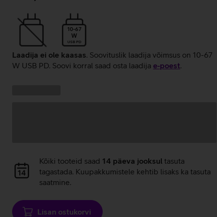
10-67
W
USB PD
Laadija ei ole kaasas
. Soovituslik laadija võimsus on 10-67
W USB PD. Soovi korral saad osta laadija
e‑poest
.
Kampaania
Andmete
pakkumised:
laadimine
Andmete
Kõiki tooteid saad
14 päeva jooksul
tasuta
laadimine
tagastada. Kuupakkumistele kehtib lisaks ka tasuta
saatmine.
Lisan ostukorvi