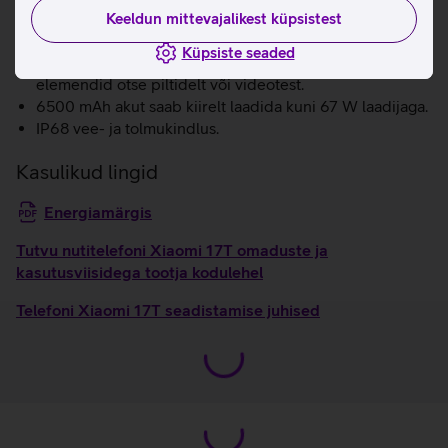
parandada pildikvaliteeti, kõrvaldada peegeldusi ja
Keeldun mittevajalikest küpsistest
nutikalt laiendada kaadreid.
Küpsiste seaded
Tehisintellekt pakub võimalust eemaldada soovimatud
elemendid otse piltidelt või videotest.
6500 mAh akut saab kiirelt laadida kuni 67 W laadijaga.
IP68 vee- ja tolmukindlus.
Kasulikud lingid
Energiamärgis
Tutvu nutitelefoni Xiaomi 17T omaduste ja
kasutusviisidega tootja kodulehel
Telefoni Xiaomi 17T seadistamise juhised