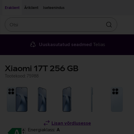
Liigu edasi põhisisu juurde
Ligipääsetavus
Eraklient
Äriklient
Iseteenindus
Otsi
Otsin
Uuskasutatud seadmed
Telias
Xiaomi 17T 256 GB
Tootekood: 75988
Lisan võrdlusesse
Energiaklass:
A