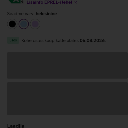
Lisainfo EPREL-i lehel
Seadme värv:
helesinine
must
helesinine
helelilla
Kohe ostes kaup kätte alates
06.08.2026
.
Laos
Andmete
laadimine
Laadija