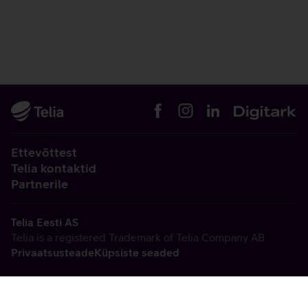
Ettevõttest
Telia kontaktid
Partnerile
Telia Eesti AS
Telia is a registered Trademark of Telia Company AB
Privaatsusteade
Küpsiste seaded