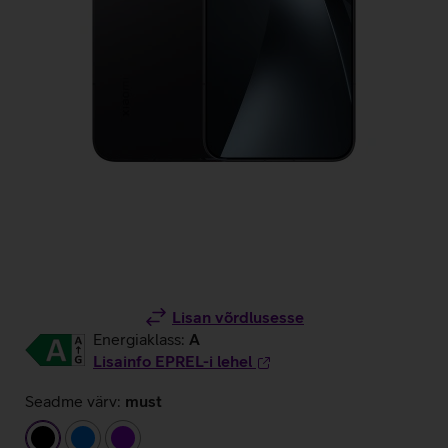
Lisan võrdlusesse
Energiaklass:
A
Lisainfo EPREL-i lehel
Seadme värv:
must
must
sinine
lilla