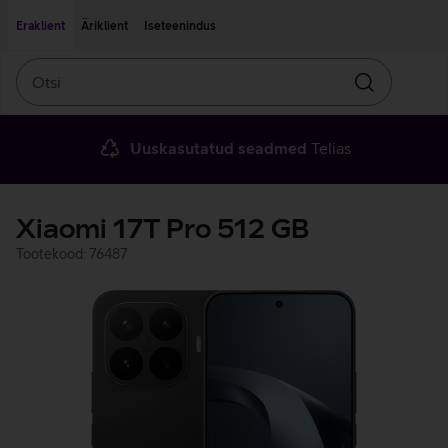
Liigu edasi põhisisu juurde
Ligipääsetavus
Eraklient
Äriklient
Iseteenindus
Otsi
Otsin
Uuskasutatud seadmed
Telias
Xiaomi 17T Pro 512 GB
Tootekood: 76487