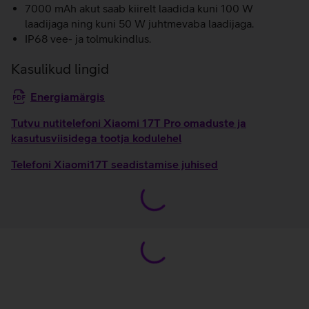
7000 mAh akut saab kiirelt laadida kuni 100 W
laadijaga ning kuni 50 W juhtmevaba laadijaga.
IP68 vee- ja tolmukindlus.
Kasulikud lingid
Energiamärgis
Tutvu nutitelefoni Xiaomi 17T Pro omaduste ja
kasutusviisidega tootja kodulehel
Telefoni Xiaomi17T seadistamise juhised