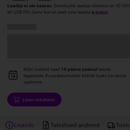
Laadija ei ole kaasas
. Soovituslik laadija võimsus on 10-100
W USB PD. Soovi korral saad osta laadija
e‑poest
.
Kampaania
Andmete
pakkumised:
laadimine
Andmete
Kõiki tooteid saad
14 päeva jooksul
tasuta
laadimine
tagastada. Kuupakkumistele kehtib lisaks ka tasuta
saatmine.
Lisan ostukorvi
Lisainfo
Tehnilised andmed
Toot