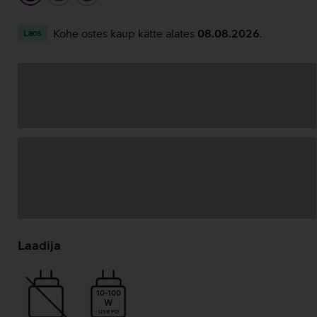
Kohe ostes kaup kätte alates
08.08.2026
.
Laos
Andmete
laadimine
Laadija
10-100
W
USB PD