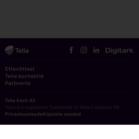
Ettevõttest
Telia kontaktid
Partnerile
Telia Eesti AS
Telia is a registered Trademark of Telia Company AB
Privaatsusteade
Küpsiste seaded