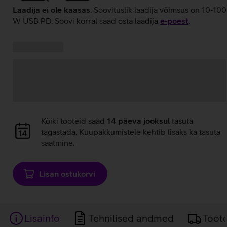
Laadija ei ole kaasas
. Soovituslik laadija võimsus on 10-100
W USB PD. Soovi korral saad osta laadija
e‑poest
.
Kampaania
Andmete
pakkumised:
laadimine
Andmete
Kõiki tooteid saad
14 päeva jooksul
tasuta
laadimine
tagastada. Kuupakkumistele kehtib lisaks ka tasuta
saatmine.
Lisan ostukorvi
Lisainfo
Tehnilised andmed
Toot