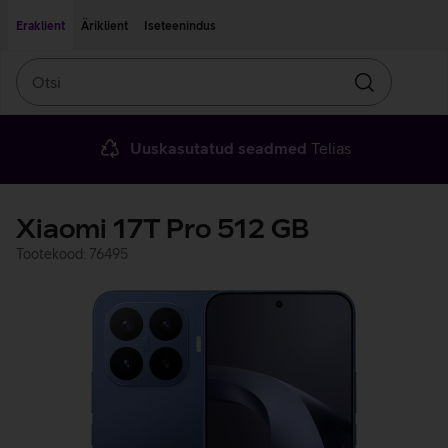
Liigu edasi põhisisu juurde
Ligipääsetavus
Eraklient
Äriklient
Iseteenindus
Otsi
Otsin
Uuskasutatud seadmed
Telias
Xiaomi 17T Pro 512 GB
Tootekood: 76495