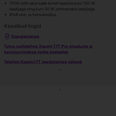
7000 mAh akut saab kiirelt laadida kuni 100 W
laadijaga ning kuni 50 W juhtmevaba laadijaga.
IP68 vee- ja tolmukindlus.
Kasulikud lingid
Energiamärgis
Tutvu nutitelefoni Xiaomi 17T Pro omaduste ja
kasutusviisidega tootja kodulehel
Telefoni Xiaomi17T seadistamise juhised