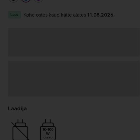
Kohe ostes kaup kätte alates
11.08.2026
.
Laos
Andmete
laadimine
Laadija
10-100
W
USB PD