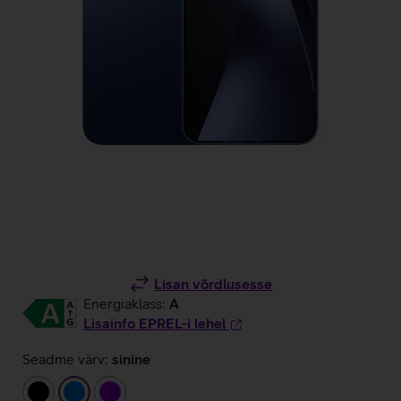
Lisan võrdlusesse
Energiaklass:
A
Lisainfo EPREL-i lehel
Seadme värv:
sinine
must
sinine
lilla