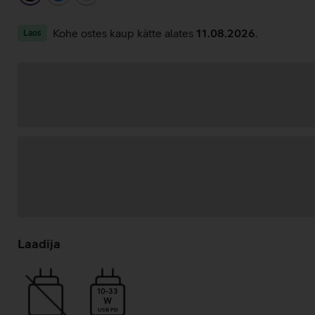
Kohe ostes kaup kätte alates
11.08.2026
.
Laos
Andmete
laadimine
Laadija
10-33
W
USB PD