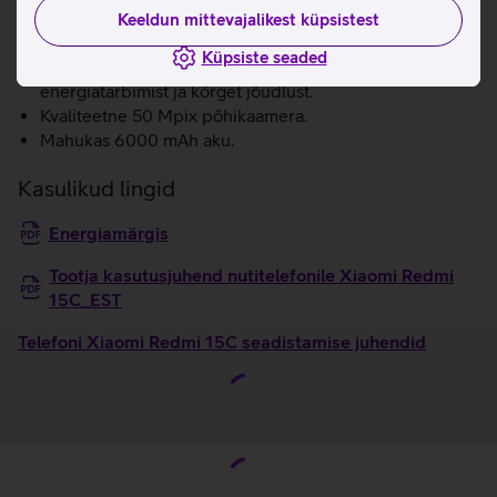
lemmikrakendused ja -mängud.
Keeldun mittevajalikest küpsistest
6,9'' 120 Hz kaasahaarav suur ekraan.
Küpsiste seaded
MediaTek Helio G81-Ultra kiibistik pakub madalat
energiatarbimist ja kõrget jõudlust.
Kvaliteetne 50 Mpix põhikaamera.
Mahukas 6000 mAh aku.
Kasulikud lingid
Energiamärgis
Tootja kasutusjuhend nutitelefonile Xiaomi Redmi
15C_EST
Telefoni Xiaomi Redmi 15C seadistamise juhendid