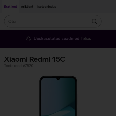
Liigu edasi põhisisu juurde
Ligipääsetavus
Eraklient
Äriklient
Iseteenindus
Otsi
Otsin
Uuskasutatud seadmed
Telias
Xiaomi Redmi 15C
Tootekood: 67520