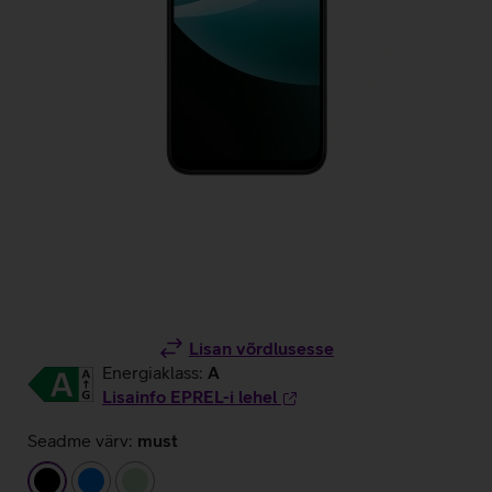
Lisan võrdlusesse
Energiaklass:
A
Lisainfo EPREL-i lehel
Seadme värv:
must
must
sinine
heleroheline