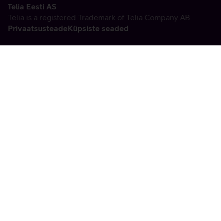
Telia Eesti AS
Telia is a registered Trademark of Telia Company AB
Privaatsusteade
Küpsiste seaded
Vabandame, tekkis
tehniline viga
tx:undefined:ut:null