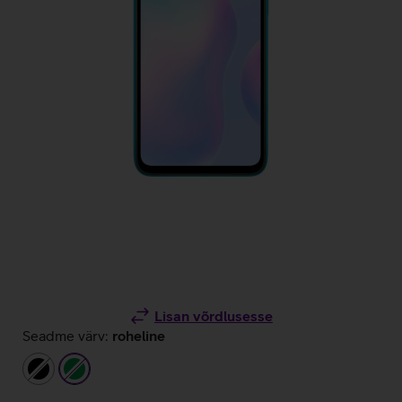
Lisan võrdlusesse
Seadme värv:
roheline
must
roheline