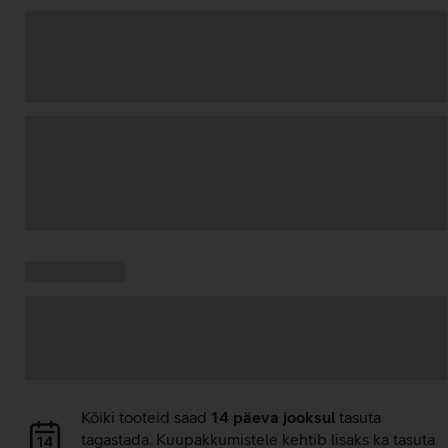
Andmete
laadimine
Kampaania
Andmete
pakkumised:
laadimine
Andmete
Kõiki tooteid saad
14 päeva jooksul
tasuta
laadimine
tagastada. Kuupakkumistele kehtib lisaks ka tasuta