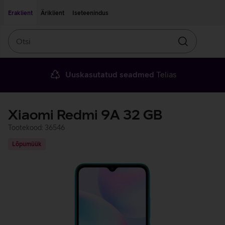
Liigu edasi põhisisu juurde
Ligipääsetavus
Eraklient
Äriklient
Iseteenindus
Otsi
Otsin
Uuskasutatud seadmed
Telias
Xiaomi Redmi 9A 32 GB
Tootekood: 36546
Lõpumüük