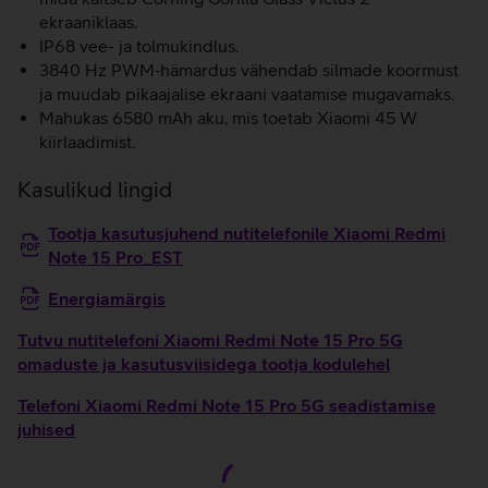
ekraaniklaas.
IP68 vee- ja tolmukindlus.
3840 Hz PWM‑hämardus vähendab silmade koormust
ja muudab pikaajalise ekraani vaatamise mugavamaks.
Mahukas 6580 mAh aku, mis toetab Xiaomi 45 W
kiirlaadimist.
Kasulikud lingid
Tootja kasutusjuhend nutitelefonile Xiaomi Redmi
Note 15 Pro_EST
Energiamärgis
Tutvu nutitelefoni Xiaomi Redmi Note 15 Pro 5G
omaduste ja kasutusviisidega tootja kodulehel
Telefoni Xiaomi Redmi Note 15 Pro 5G seadistamise
juhised