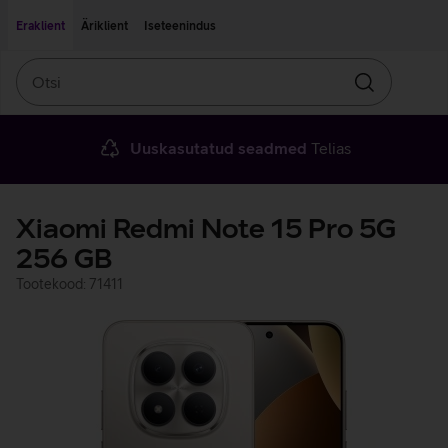
Liigu edasi põhisisu juurde
Ligipääsetavus
Eraklient
Äriklient
Iseteenindus
Otsi
Otsin
Uuskasutatud seadmed
Telias
Xiaomi Redmi Note 15 Pro 5G
256 GB
Tootekood: 71411