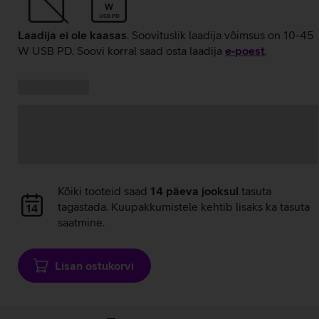
W
USB PD
Laadija ei ole kaasas
. Soovituslik laadija võimsus on 10-45
W USB PD. Soovi korral saad osta laadija
e‑poest
.
Kampaania
Andmete
pakkumised:
laadimine
Andmete
Kõiki tooteid saad
14 päeva jooksul
tasuta
laadimine
tagastada. Kuupakkumistele kehtib lisaks ka tasuta
saatmine.
Lisan ostukorvi