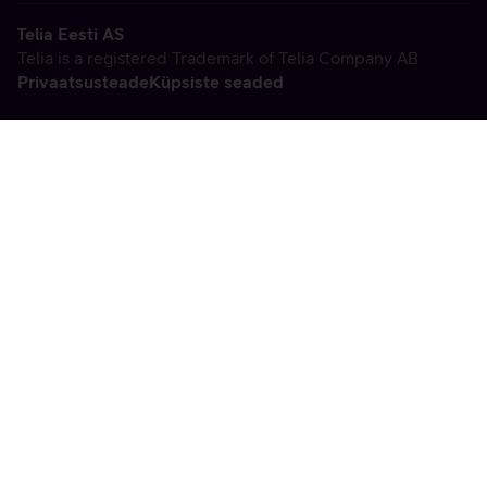
Telia Eesti AS
Telia is a registered Trademark of Telia Company AB
Privaatsusteade
Küpsiste seaded
Vabandame, tekkis
tehniline viga