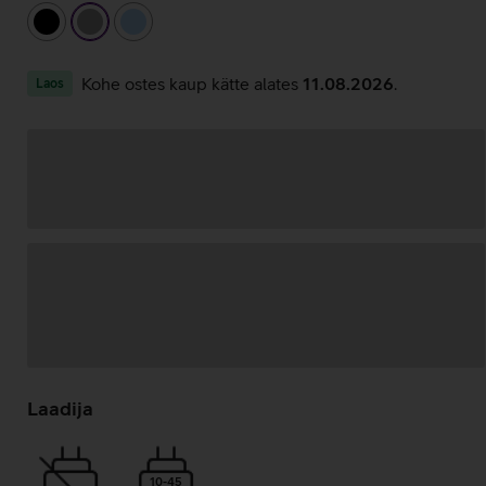
must
hall
helesinine
Kohe ostes kaup kätte alates
11.08.2026
.
Laos
Andmete
laadimine
Laadija
10-45