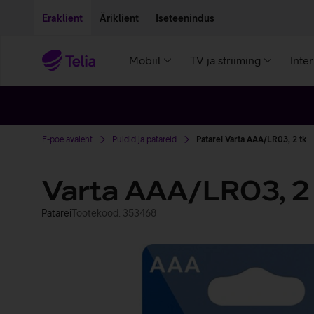
Liigu edasi põhisisu juurde
Ligipääsetavus
Eraklient
Äriklient
Iseteenindus
Mobiil
TV ja striiming
Inte
E-poe avaleht
Puldid ja patareid
Patarei Varta AAA/LR03, 2 tk
Varta AAA/LR03, 2 
Patarei
Tootekood: 353468