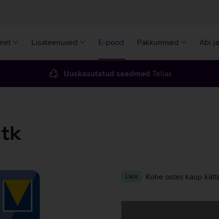
rnet
Lisateenused
E-pood
Pakkumised
Abi j
Uuskasutatud seadmed
Telias
tk
Kohe ostes kaup kätt
Laos