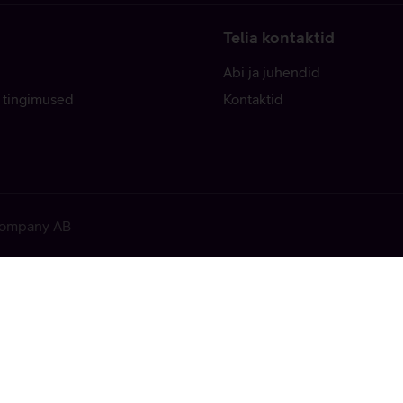
Telia kontaktid
Abi ja juhendid
 tingimused
Kontaktid
 Company AB