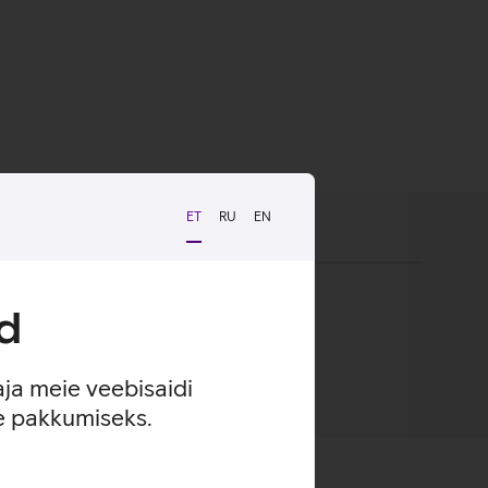
ET
RU
EN
d
aja meie veebisaidi
se pakkumiseks.