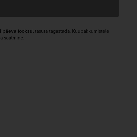
4 päeva jooksul
tasuta tagastada. Kuupakkumistele
ta saatmine.