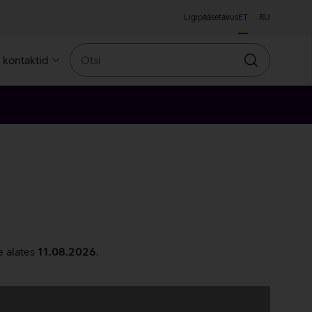
Ligipääsetavus
ET
RU
Otsi
a kontaktid
Otsin
e alates
11.08.2026
.