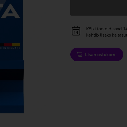
Andmete
laadimine
Andmete
Kõiki tooteid saad
1
laadimine
kehtib lisaks ka tasu
Lisan ostukorvi