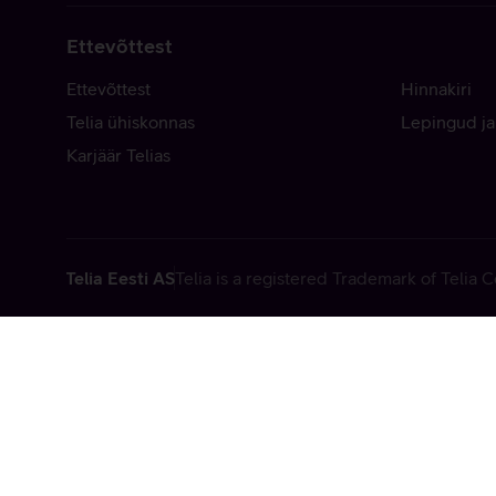
Ettevõttest
Ettevõttest
Hinnakiri
Telia ühiskonnas
Lepingud ja
Karjäär Telias
Telia Eesti AS
Telia is a registered Trademark of Telia