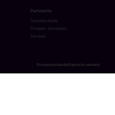
Partnerile
Sideettevõtjale
Ehitajale, arendajale
Tarnijale
Privaatsusteade
Küpsiste seaded