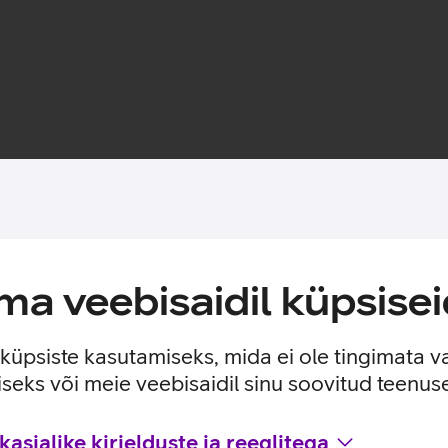
Toote saadavus
a veebisaidil küpsisei
s AAA mõõdus leelispatareid.
e küpsiste kasutamiseks, mida ei ole tingimata v
seks või meie veebisaidil sinu soovitud teenu
asjalike kirjelduste ja reeglitega