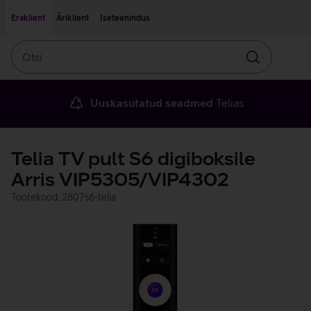
Liigu edasi põhisisu juurde
Ligipääsetavus
Eraklient
Äriklient
Iseteenindus
Otsi
Otsin
Uuskasutatud seadmed
Telias
Telia TV pult S6 digiboksile
Arris VIP5305/VIP4302
Tootekood: 2807s6-telia