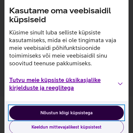
või kaotsi või soovid lihtsalt, et digiboksi saaks juhtida
Kasutame oma veebisaidil
rohkem kui ühe puldiga. S6 pult on mõeldud kasutamiseks
küpsiseid
BLE tehnoloogial ning varasemad digiboksid BLE-d ei
toeta. Seetõttu ei ole S6 pult sobiv ega ka õpetatav telerit
Küsime sinult luba selliste küpsiste
juhtima muude digiboksidega peale VIP5305-e ja
VIP4302-e.
kasutamiseks, mida ei ole tingimata vaja
meie veebisaidi põhifunktsioonide
NB! Teiste digibokside (Arris VIP1113; Motorola
toimimiseks või meie veebisaidil sinu
digiboksid) juhtimiseks soeta pult S5, millega on
soovitud teenuse pakkumiseks.
võimalik tutvuda
siin
.
Pult töötab kahe CR2032 patareiga.
Tutvu meie küpsiste üksikasjalike
kirjelduste ja reeglitega
Nõustun kõigi küpsistega
Keeldun mittevajalikest küpsistest