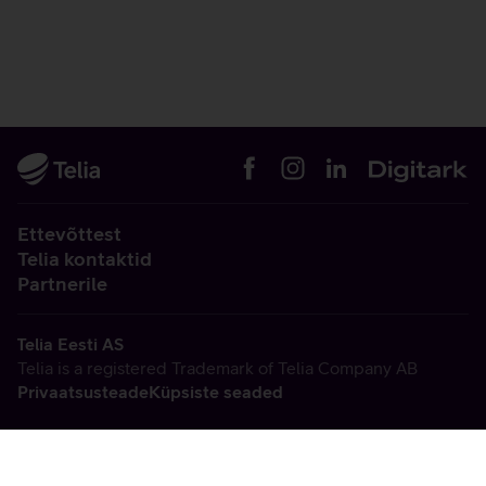
Ettevõttest
Telia kontaktid
Partnerile
Telia Eesti AS
Telia is a registered Trademark of Telia Company AB
Privaatsusteade
Küpsiste seaded