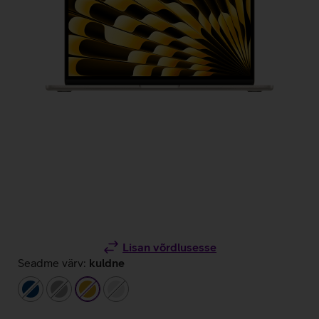
Lisan võrdlusesse
Seadme värv:
kuldne
tumesinine
hall
kuldne
hõbedane