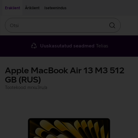
Liigu edasi põhisisu juurde
Ligipääsetavus
Eraklient
Äriklient
Iseteenindus
Otsi
Otsin
Uuskasutatud seadmed
Telias
Apple MacBook Air 13 M3 512
GB (RUS)
Tootekood: mrxu3ru/a