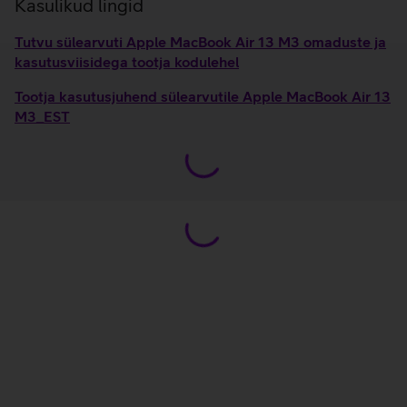
Kasulikud lingid
Tutvu sülearvuti Apple MacBook Air 13 M3 omaduste ja
kasutusviisidega tootja kodulehel
Tootja kasutusjuhend sülearvutile Apple MacBook Air 13
M3_EST