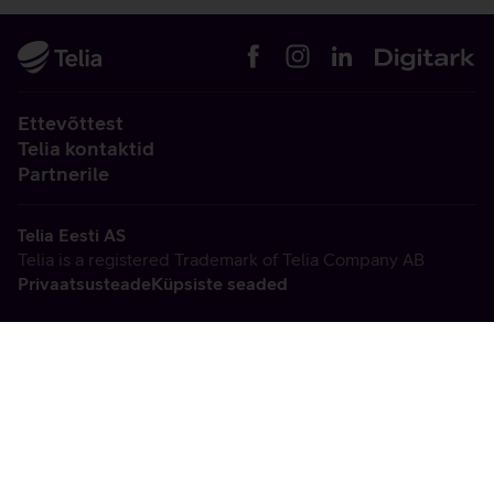
Ettevõttest
Telia kontaktid
Partnerile
Telia Eesti AS
Telia is a registered Trademark of Telia Company AB
Privaatsusteade
Küpsiste seaded