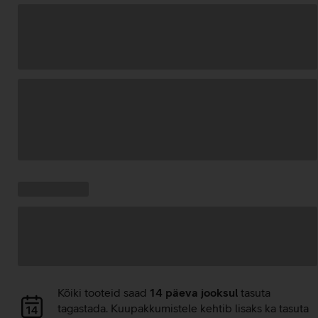
Andmete
laadimine
Kampaania
Andmete
pakkumised:
laadimine
Andmete
Kõiki tooteid saad
14 päeva jooksul
tasuta
laadimine
tagastada. Kuupakkumistele kehtib lisaks ka tasuta