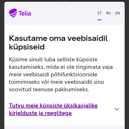
Andmete
Andmete
laadimine
laadimine
ET
RU
EN
Kasutame oma veebisaidil
küpsiseid
Küsime sinult luba selliste küpsiste
kasutamiseks, mida ei ole tingimata vaja
meie veebisaidi põhifunktsioonide
toimimiseks või meie veebisaidil sinu
soovitud teenuse pakkumiseks.
Tutvu meie küpsiste üksikasjalike
kirjelduste ja reeglitega