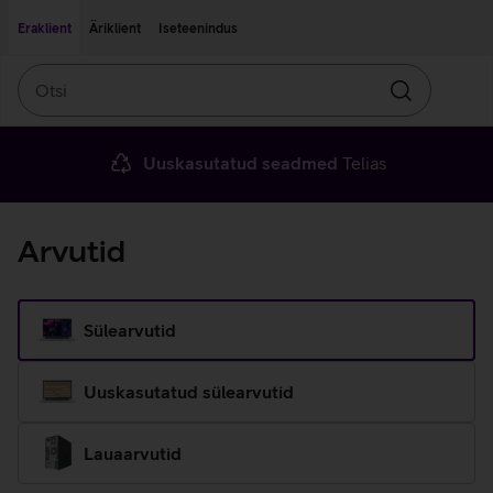
Liigu edasi põhisisu juurde
Ligipääsetavus
Eraklient
Äriklient
Iseteenindus
Otsi
Otsin
Uuskasutatud seadmed
Telias
Arvutid
Sülearvutid
Uuskasutatud sülearvutid
Lauaarvutid