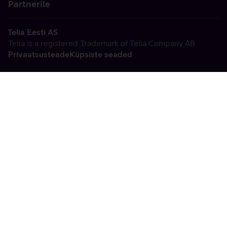
Partnerile
Telia Eesti AS
Telia is a registered Trademark of Telia Company AB
Privaatsusteade
Küpsiste seaded
Vabandame, tekkis
tehniline viga