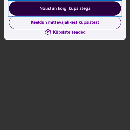
Nõustun kõigi küpsistega
Keeldun mittevajalikest küpsistest
Küpsiste seaded
Andmete
Andmete
laadimine
laadimine