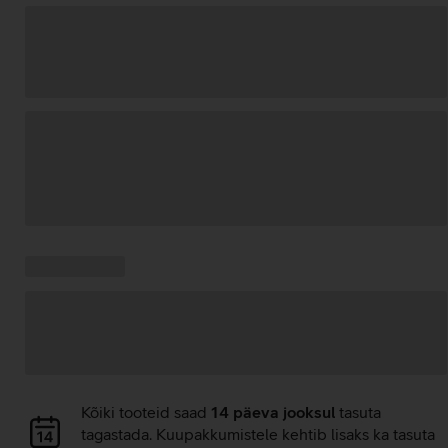
Andmete
laadimine
Kampaania
Andmete
pakkumised:
laadimine
Andmete
Kõiki tooteid saad
14 päeva jooksul
tasuta
laadimine
tagastada. Kuupakkumistele kehtib lisaks ka tasuta