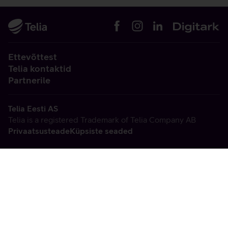
Ettevõttest
Telia kontaktid
Partnerile
Telia Eesti AS
Telia is a registered Trademark of Telia Company AB
Privaatsusteade
Küpsiste seaded