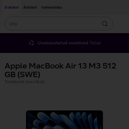
Liigu edasi põhisisu juurde
Ligipääsetavus
Eraklient
Äriklient
Iseteenindus
Otsi
Otsin
Uuskasutatud seadmed
Telias
Apple MacBook Air 13 M3 512
GB (SWE)
Tootekood: mxcv3ks/a