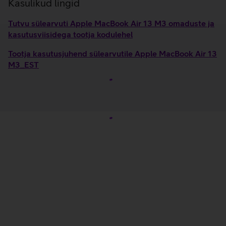
Kasulikud lingid
Tutvu sülearvuti Apple MacBook Air 13 M3 omaduste ja
kasutusviisidega tootja kodulehel
Tootja kasutusjuhend sülearvutile Apple MacBook Air 13
M3_EST