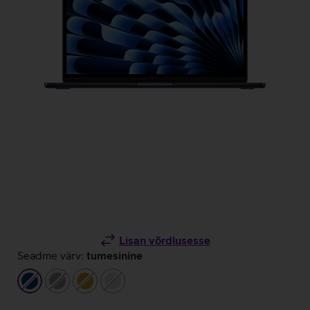
Lisan võrdlusesse
Seadme värv:
tumesinine
tumesinine
hall
kuldne
hõbedane