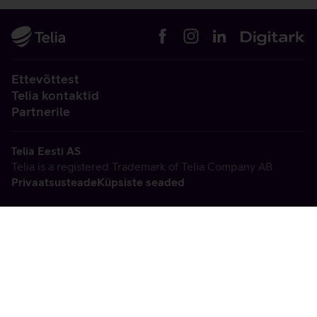
Ettevõttest
Telia kontaktid
Partnerile
Telia Eesti AS
Telia is a registered Trademark of Telia Company AB
Privaatsusteade
Küpsiste seaded