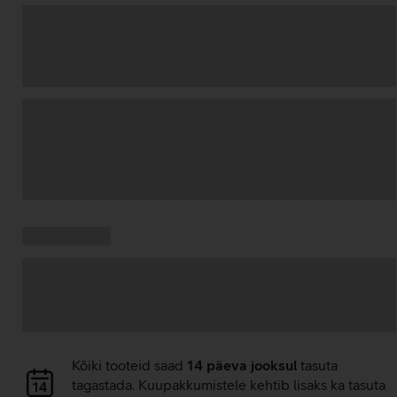
Andmete
laadimine
Kampaania
Andmete
pakkumised:
laadimine
Andmete
Kõiki tooteid saad
14 päeva jooksul
tasuta
laadimine
tagastada. Kuupakkumistele kehtib lisaks ka tasuta