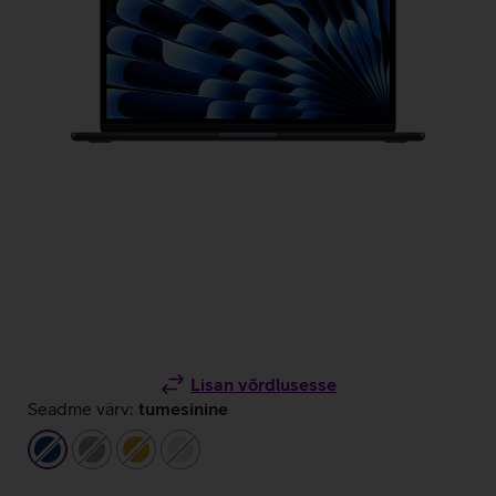
Lisan võrdlusesse
Seadme värv:
tumesinine
tumesinine
hall
kuldne
hõbedane