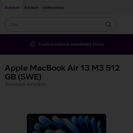
Liigu edasi põhisisu juurde
Ligipääsetavus
Eraklient
Äriklient
Iseteenindus
Otsi
Otsin
Uuskasutatud seadmed
Telias
Apple MacBook Air 13 M3 512
GB (SWE)
Tootekood: mxcv3ks/a