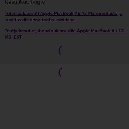
Kasulikud lingid
Tutvu sülearvuti Apple MacBook Air 13 M3 omaduste ja
kasutusviisidega tootja kodulehel
Tootja kasutusjuhend sülearvutile Apple MacBook Air 13
M3_EST