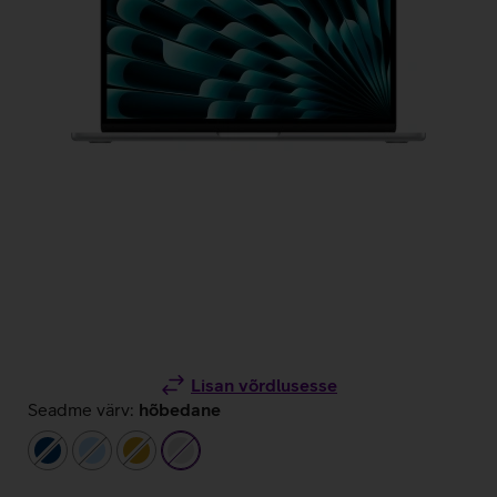
Lisan võrdlusesse
Seadme värv:
hõbedane
tumesinine
helesinine
kuldne
hõbedane