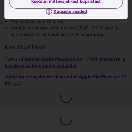
Keeldun mittevajalikest küpsistest
Atmos tehnoloogiaga, et saaksid muusikat ja filme
nautida kolmemõõtmelise helipildiga.
Küpsiste seaded
Kiire WiFi 6E.
Aku kestvus kuni 18 tundi.
Komplektis kaasas kahe pesaga 35 W USB-C laadija,
kuid toetab ka kiirlaadimist 70 W adapteriga.
Kasulikud lingid
Tutvu sülearvuti Apple MacBook Air 13 M4 omaduste ja
kasutusviisidega tootja kodulehel
Tootja kasutusjuhend sülearvutile Apple MacBook Air 13
M4_EST