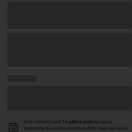
Andmete
laadimine
Kampaania
Andmete
pakkumised:
laadimine
Andmete
Kõiki tooteid saad
14 päeva jooksul
tasuta
laadimine
tagastada. Kuupakkumistele kehtib lisaks ka tasuta