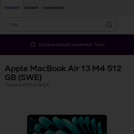
Liigu edasi põhisisu juurde
Ligipääsetavus
Eraklient
Äriklient
Iseteenindus
Otsi
Otsin
Uuskasutatud seadmed
Telias
Apple MacBook Air 13 M4 512
GB (SWE)
Tootekood: MC654KS/A