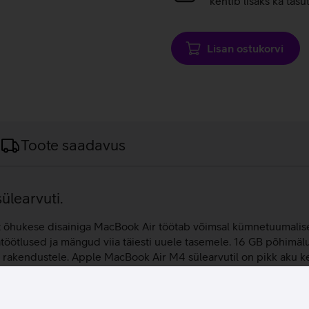
kehtib lisaks ka tasu
Lisan ostukorvi
Toote saadavus
ülearvuti.
lt õhukese disainiga MacBook Air töötab võimsal kümnetuumalisel 
ötlused ja mängud viia täiesti uuele tasemele. 16 GB põhimäl
e rakendustele. Apple MacBook Air M4 sülearvutil on pikk aku kes
 tööd saavad tehtud. Surfa internetis, mängi mänge ja naudi meel