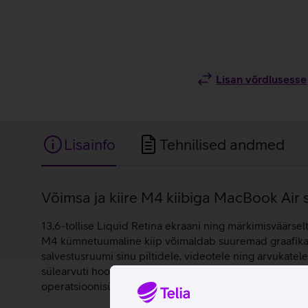
Lisan võrdlusesse
Lisainfo
Tehnilised andmed
Lisainfo
Võimsa ja kiire M4 kiibiga MacBook Air s
13,6-tollise Liquid Retina ekraani ning märkimisväärse
M4 kümnetuumaline kiip võimaldab suuremad graafikatö
salvestusruumi sinu piltidele, videotele ning arvukatel
sülearvuti hoolitseb selle eest, et kõik sulle olulised
operatsioonisüsteemil.