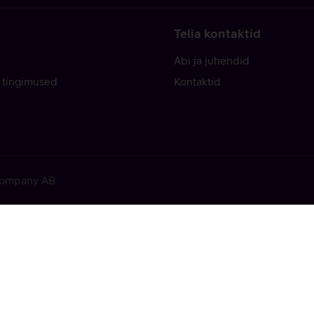
Telia kontaktid
Abi ja juhendid
 tingimused
Kontaktid
 Company AB