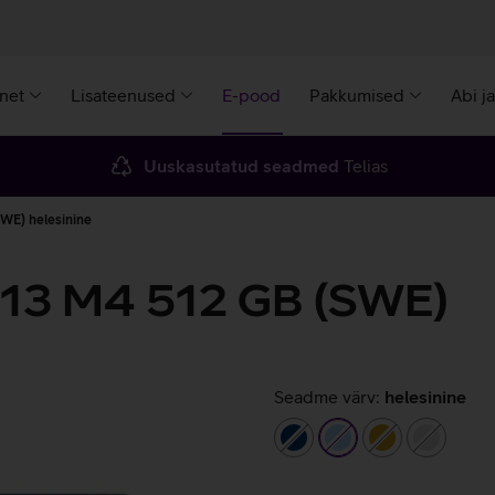
rnet
Lisateenused
E-pood
Pakkumised
Abi j
Uuskasutatud seadmed
Telias
WE) helesinine
 13 M4 512 GB (SWE)
Seadme värv:
helesinine
tumesinine
helesinine
kuldne
hõbeda