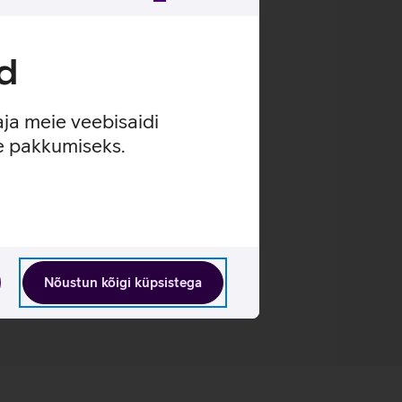
uvada.
d
urepärase videokõnede kvaliteedi.
olmemõõtmelise helipildiga.
aja meie veebisaidi
se pakkumiseks.
Nõustun kõigi küpsistega