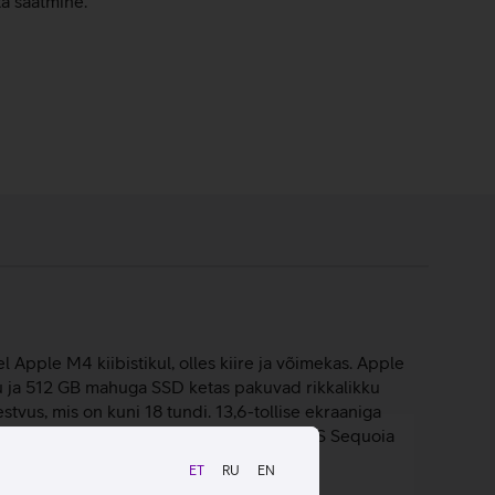
ta saatmine.
Apple M4 kiibistikul, olles kiire ja võimekas. Apple
u ja 512 GB mahuga SSD ketas pakuvad rikkalikku
tvus, mis on kuni 18 tundi. 13,6-tollise ekraaniga
elahutust igal pool. Sülearvuti töötab macOS Sequoia
ET
RU
EN