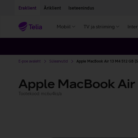
Liigu edasi põhisisu juurde
Ligipääsetavus
Eraklient
Äriklient
Iseteenindus
Mobiil
TV ja striiming
Inte
E-poe avaleht
Sülearvutid
Apple MacBook Air 13 M4 512 GB (S
Apple MacBook Air
Tootekood: mc6u4ks/a