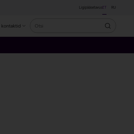
Ligipääsetavus
ET
RU
Otsi
a kontaktid
Otsin
ne