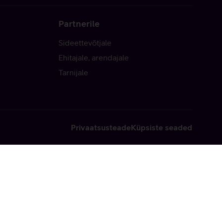
Partnerile
Sideettevõtjale
Ehitajale, arendajale
Tarnijale
Privaatsusteade
Küpsiste seaded