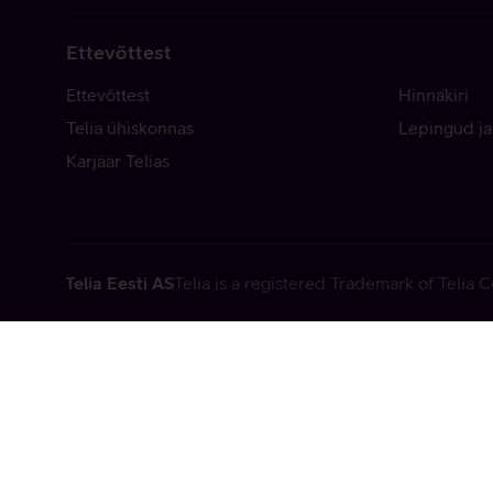
Ettevõttest
Ettevõttest
Hinnakiri
Telia ühiskonnas
Lepingud ja
Karjäär Telias
Telia Eesti AS
Telia is a registered Trademark of Telia