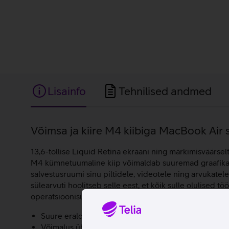
Lisainfo
Tehnilised andmed
Lisainfo
Võimsa ja kiire M4 kiibiga MacBook Air s
13,6-tollise Liquid Retina ekraani ning märkimisväärse
M4 kümnetuumaline kiip võimaldab suuremad graafikatö
salvestusruumi sinu piltidele, videotele ning arvukatel
sülearvuti hoolitseb selle eest, et kõik sulle olulised
operatsioonisüsteemil.
Suure eraldusvõimega Liquid Retina ekraan, True Tone
Võimalus ühendada arvutiga kuni kaks eraldiseisvat 