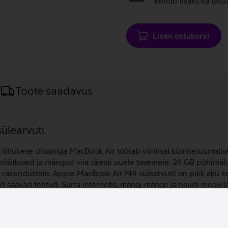
kehtib lisaks ka tasu
Lisan ostukorvi
Toote saadavus
ülearvuti.
lt õhukese disainiga MacBook Air töötab võimsal kümnetuumalisel 
ötlused ja mängud viia täiesti uuele tasemele. 24 GB põhimäl
e rakendustele. Apple MacBook Air M4 sülearvutil on pikk aku kes
 tööd saavad tehtud. Surfa internetis, mängi mänge ja naudi meel
 tehnoloogia ja miljardi värvi tugi.
kuvarit ning ka sülearvuti enda ekraan saab samaaegselt pilti k