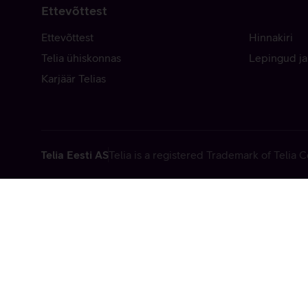
Ettevõttest
Ettevõttest
Hinnakiri
Telia ühiskonnas
Lepingud ja
Karjäär Telias
Telia Eesti AS
Telia is a registered Trademark of Telia