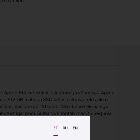
ta saatmine.
Apple M4 kiibistikul, olles kiire ja võimekas. Apple
u ja 512 GB mahuga SSD ketas pakuvad rikkalikku
tvus, mis on kuni 18 tundi. 13,6-tollise ekraaniga
elahutust igal pool. Sülearvuti töötab macOS Sequoia
ET
RU
EN
uvada.