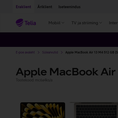
Liigu edasi põhisisu juurde
Ligipääsetavus
Eraklient
Äriklient
Iseteenindus
Mobiil
TV ja striiming
Inte
E-poe avaleht
Sülearvutid
Apple MacBook Air 13 M4 512 GB (
Apple MacBook Air
Tootekood: mc6a4ks/a