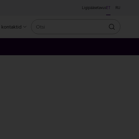
Ligipääsetavus
ET
RU
Otsi
a kontaktid
Otsin
ne