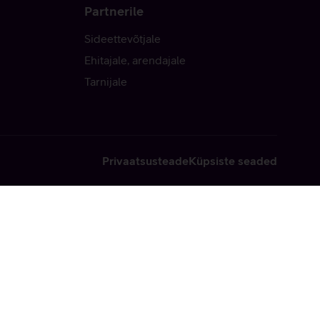
Partnerile
Sideettevõtjale
Ehitajale, arendajale
Tarnijale
Privaatsusteade
Küpsiste seaded