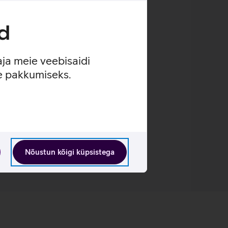
d
urepärase videokõnede kvaliteedi.
olmemõõtmelise helipildiga.
aja meie veebisaidi
se pakkumiseks.
Nõustun kõigi küpsistega