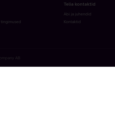
Telia kontaktid
Abi ja juhendid
 tingimused
Kontaktid
 Company AB