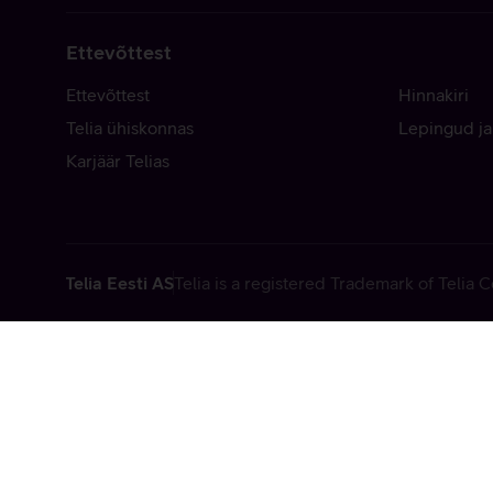
Ettevõttest
Ettevõttest
Hinnakiri
Telia ühiskonnas
Lepingud ja
Karjäär Telias
Telia Eesti AS
Telia is a registered Trademark of Telia