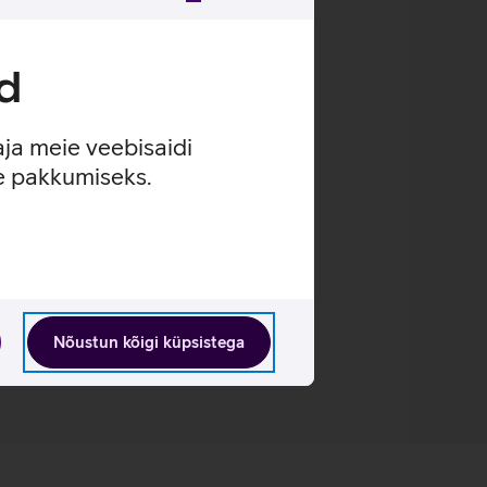
uvada.
d
urepärase videokõnede kvaliteedi.
olmemõõtmelise helipildiga.
aja meie veebisaidi
se pakkumiseks.
Nõustun kõigi küpsistega