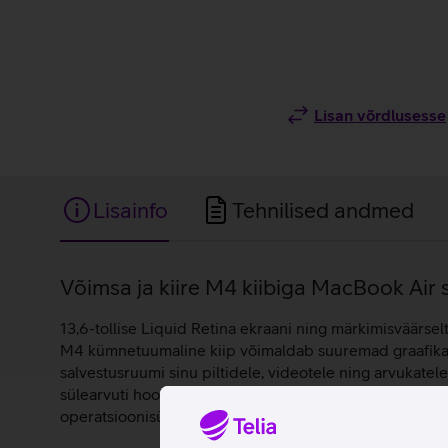
Lisan võrdlusesse
Lisainfo
Tehnilised andmed
Lisainfo
Võimsa ja kiire M4 kiibiga MacBook Air s
13,6-tollise Liquid Retina ekraani ning märkimisväärse
M4 kümnetuumaline kiip võimaldab suuremad graafikatö
salvestusruumi sinu piltidele, videotele ning arvukatel
sülearvuti hoolitseb selle eest, et kõik sulle olulised
operatsioonisüsteemil.