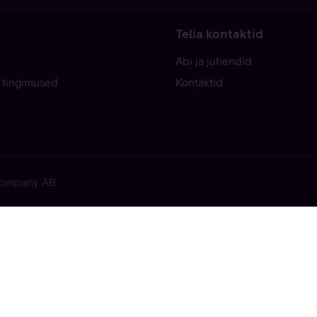
Telia kontaktid
Abi ja juhendid
 tingimused
Kontaktid
 Company AB