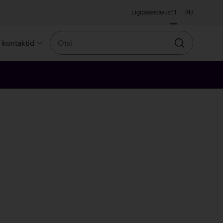
Ligipääsetavus
ET
RU
Otsi
a kontaktid
Otsin
ne