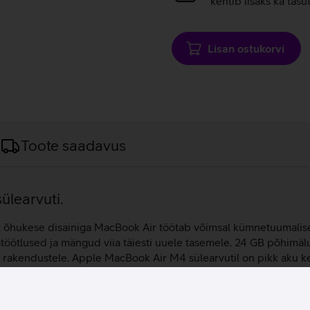
kehtib lisaks ka tasu
Lisan ostukorvi
Toote saadavus
ülearvuti.
lt õhukese disainiga MacBook Air töötab võimsal kümnetuumalisel 
ötlused ja mängud viia täiesti uuele tasemele. 24 GB põhimäl
e rakendustele. Apple MacBook Air M4 sülearvutil on pikk aku kes
 tööd saavad tehtud. Surfa internetis, mängi mänge ja naudi meel