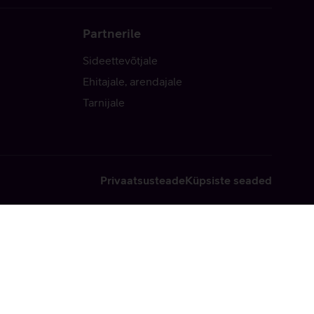
Partnerile
Sideettevõtjale
Ehitajale, arendajale
Tarnijale
Privaatsusteade
Küpsiste seaded