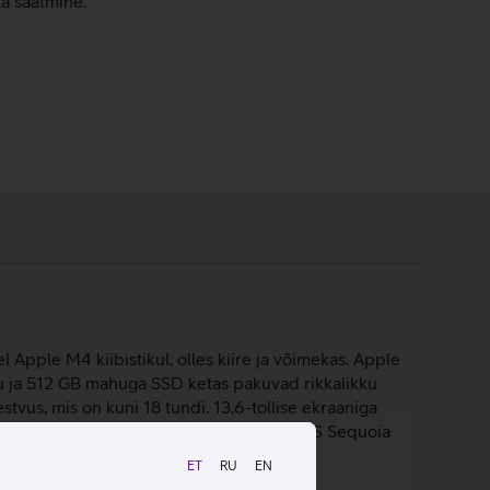
ta saatmine.
Apple M4 kiibistikul, olles kiire ja võimekas. Apple
u ja 512 GB mahuga SSD ketas pakuvad rikkalikku
tvus, mis on kuni 18 tundi. 13,6-tollise ekraaniga
elahutust igal pool. Sülearvuti töötab macOS Sequoia
ET
RU
EN