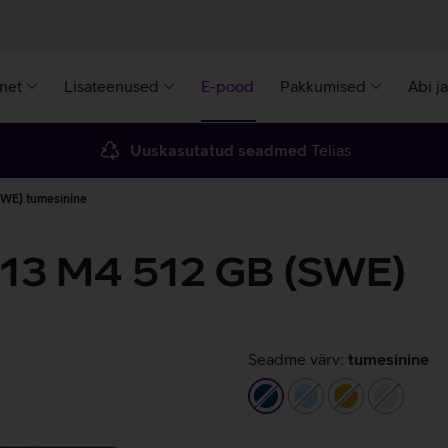
rnet
Lisateenused
E-pood
Pakkumised
Abi j
Uuskasutatud seadmed
Telias
SWE) tumesinine
 13 M4 512 GB (SWE)
Seadme värv:
tumesinine
tumesinine
helesinine
kuldne
hõbeda