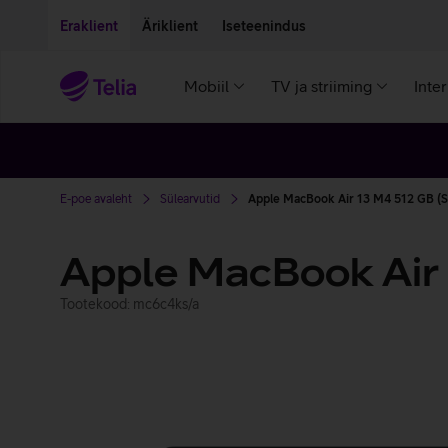
Liigu edasi põhisisu juurde
Ligipääsetavus
Eraklient
Äriklient
Iseteenindus
Mobiil
TV ja striiming
Inte
E-poe avaleht
Sülearvutid
Apple MacBook Air 13 M4 512 GB (
Apple MacBook Air
Tootekood: mc6c4ks/a