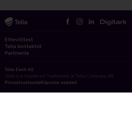
Ettevõttest
Telia kontaktid
Partnerile
Telia Eesti AS
Telia is a registered Trademark of Telia Company AB
Privaatsusteade
Küpsiste seaded