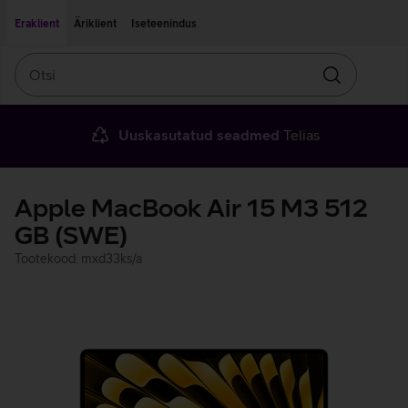
Liigu edasi põhisisu juurde
Ligipääsetavus
Eraklient
Äriklient
Iseteenindus
Otsi
Otsin
Uuskasutatud seadmed
Telias
Apple MacBook Air 15 M3 512
GB (SWE)
Tootekood: mxd33ks/a