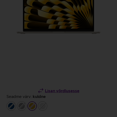
Lisan võrdlusesse
Seadme värv:
kuldne
tumesinine
hall
kuldne
hõbedane