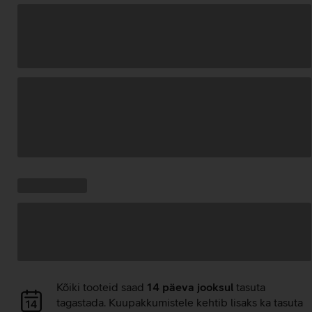
Andmete
laadimine
Kampaania
Andmete
pakkumised:
laadimine
Andmete
Kõiki tooteid saad
14 päeva jooksul
tasuta
laadimine
tagastada. Kuupakkumistele kehtib lisaks ka tasuta