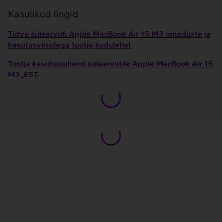
Kasulikud lingid
Tutvu sülearvuti Apple MacBook Air 15 M3 omaduste ja
kasutusviisidega tootja kodulehel
Tootja kasutusjuhend sülearvutile Apple MacBook Air 15
M3_EST