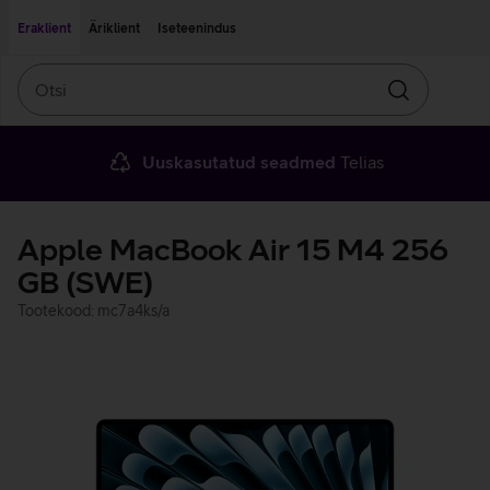
Liigu edasi põhisisu juurde
Ligipääsetavus
Eraklient
Äriklient
Iseteenindus
Otsi
Otsin
Uuskasutatud seadmed
Telias
Apple MacBook Air 15 M4 256
GB (SWE)
Tootekood: mc7a4ks/a