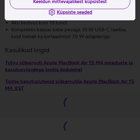
Keeldun mittevajalikest küpsistest
Atmos tehnoloogiaga, et saaksid muusikat ja filme
nautida kolmemõõtmelise helipildiga.
Küpsiste seaded
Kiire WiFi 6E.
Aku kestvus kuni 18 tundi.
Komplektis kaasas kahe pesaga 35 W USB-C laadija,
kuid toetab ka kiirlaadimist 70 W adapteriga.
Kasulikud lingid
Tutvu sülearvuti Apple MacBook Air 15 M4 omaduste ja
kasutusviisidega tootja kodulehel
Tootja kasutusjuhend sülearvutile Apple MacBook Air 15
M4_EST