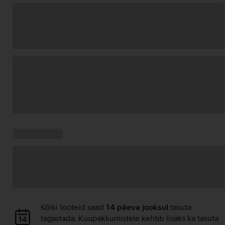
Andmete
laadimine
Kampaania
Andmete
pakkumised:
laadimine
Andmete
Kõiki tooteid saad
14 päeva jooksul
tasuta
laadimine
tagastada. Kuupakkumistele kehtib lisaks ka tasuta