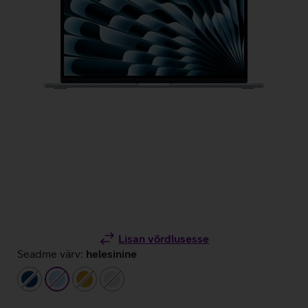
Lisan võrdlusesse
Seadme värv:
helesinine
tumesinine
helesinine
kuldne
hõbedane