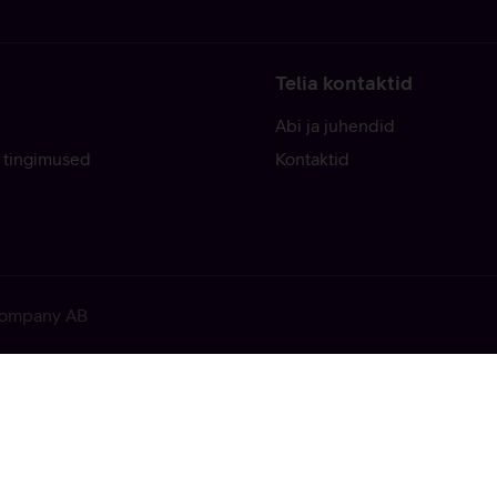
Telia kontaktid
Abi ja juhendid
 tingimused
Kontaktid
 Company AB