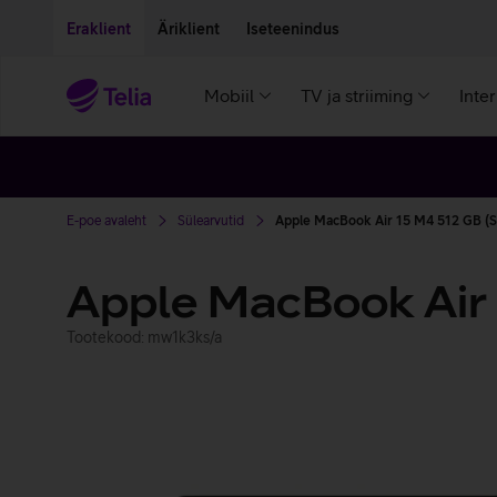
Liigu edasi põhisisu juurde
Ligipääsetavus
Eraklient
Äriklient
Iseteenindus
Mobiil
TV ja striiming
Inte
E-poe avaleht
Sülearvutid
Apple MacBook Air 15 M4 512 GB (
Apple MacBook Air
Tootekood: mw1k3ks/a