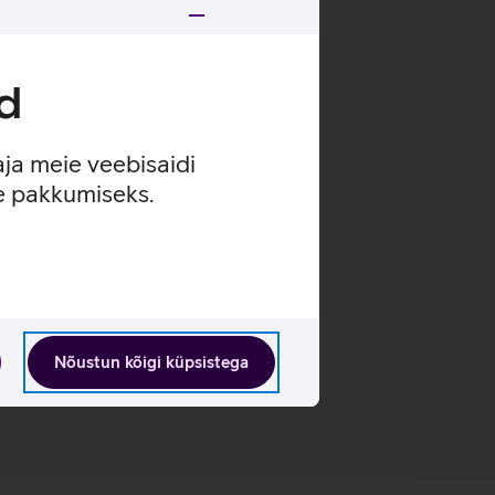
uvada.
d
urepärase videokõnede kvaliteedi.
olmemõõtmelise helipildiga.
aja meie veebisaidi
se pakkumiseks.
Nõustun kõigi küpsistega