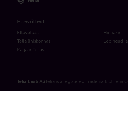
Ettevõttest
Ettevõttest
Hinnakiri
Telia ühiskonnas
Lepingud ja
Karjäär Telias
Telia Eesti AS
Telia is a registered Trademark of Telia