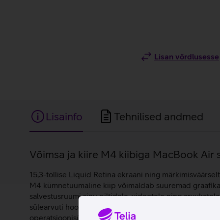
Lisan võrdlusesse
Lisainfo
Tehnilised andmed
Lisainfo
Võimsa ja kiire M4 kiibiga MacBook Air s
15,3-tollise Liquid Retina ekraani ning märkimisväärse
M4 kümnetuumaline kiip võimaldab suuremad graafikatö
salvestusruumi sinu piltidele, videotele ning arvukatel
sülearvuti hoolitseb selle eest, et kõik sulle olulised
operatsioonisüsteemil.