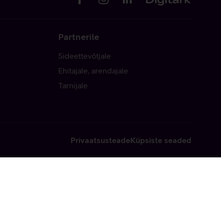
Partnerile
Sideettevõtjale
Ehitajale, arendajale
Tarnijale
Privaatsusteade
Küpsiste seaded