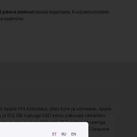
4 päeva jooksul
tasuta tagastada. Kuupakkumistele
ta saatmine.
Apple M4 kiibistikul, olles kiire ja võimekas. Apple
u ja 512 GB mahuga SSD ketas pakuvad rikkalikku
tvus, mis on kuni 18 tundi. 15,3-tollise ekraaniga
elahutust igal pool. Sülearvuti töötab macOS Sequoia
ET
RU
EN