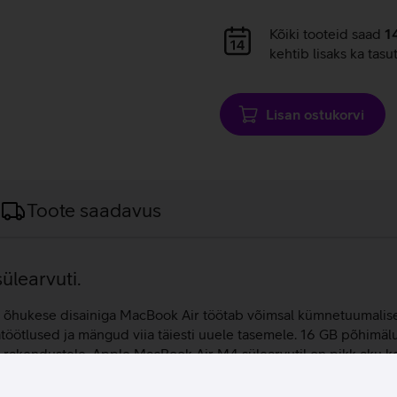
Andmete
Kõiki tooteid saad
1
laadimine
kehtib lisaks ka tasu
Lisan ostukorvi
Toote saadavus
ülearvuti.
lt õhukese disainiga MacBook Air töötab võimsal kümnetuumalisel 
ötlused ja mängud viia täiesti uuele tasemele. 16 GB põhimäl
e rakendustele. Apple MacBook Air M4 sülearvutil on pikk aku kes
 tööd saavad tehtud. Surfa internetis, mängi mänge ja naudi meel