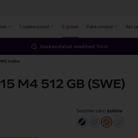
rnet
Lisateenused
E-pood
Pakkumised
Abi j
Uuskasutatud seadmed
Telias
SWE) kuldne
 15 M4 512 GB (SWE)
Seadme värv:
kuldne
tumesinine
helesinine
kuldne
hõbeda