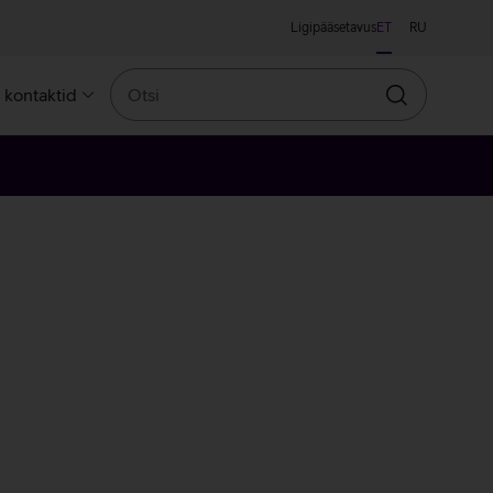
Ligipääsetavus
ET
RU
Otsi
a kontaktid
Otsin
ne