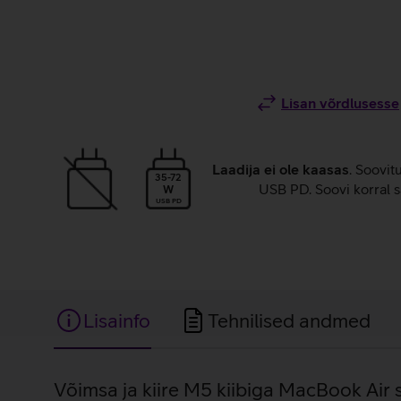
Lisan võrdlusesse
Laadija ei ole kaasas
. Soovit
35-72
USB PD. Soovi korral s
W
USB PD
Lisainfo
Tehnilised andmed
Lisainfo
Võimsa ja kiire M5 kiibiga MacBook Air s