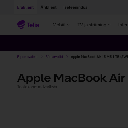
Liigu edasi põhisisu juurde
Ligipääsetavus
Eraklient
Äriklient
Iseteenindus
Mobiil
TV ja striiming
Inte
E-poe avaleht
Sülearvutid
Apple MacBook Air 15 M5 1 TB (SW
Apple MacBook Air
Tootekood: mdva4ks/a