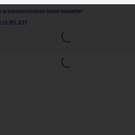
ja kasutusviisidega tootja kodulehel
ir 15 M5_EST