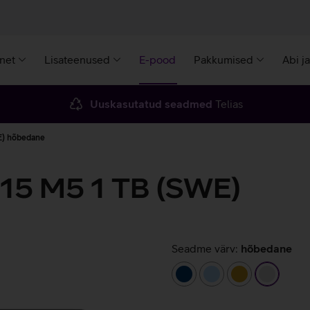
rnet
Lisateenused
E-pood
Pakkumised
Abi j
Uuskasutatud seadmed
Telias
E) hõbedane
 15 M5 1 TB (SWE)
Seadme värv:
hõbedane
tumesinine
helesinine
kuldne
hõbeda