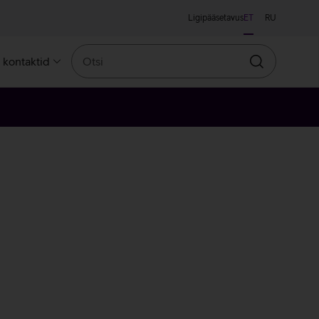
Ligipääsetavus
ET
RU
Otsi
a kontaktid
Otsin
ne