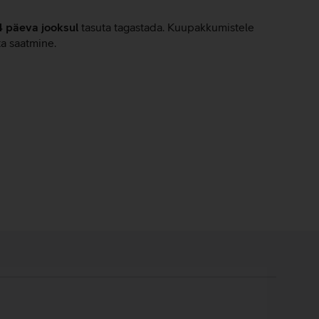
4 päeva jooksul
tasuta tagastada. Kuupakkumistele
ta saatmine.