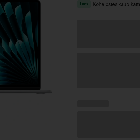
Kohe ostes kaup kätt
Laos
Andmete
laadimine
Kampaania
Andmete
pakkumised:
laadimine