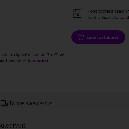
Andmete
Kõiki tooteid saad
1
laadimine
kehtib lisaks ka tasu
Lisan ostukorvi
uslik laadija võimsus on 35-72 W
aad osta laadija
e‑poest
.
Toote saadavus
ülearvuti.