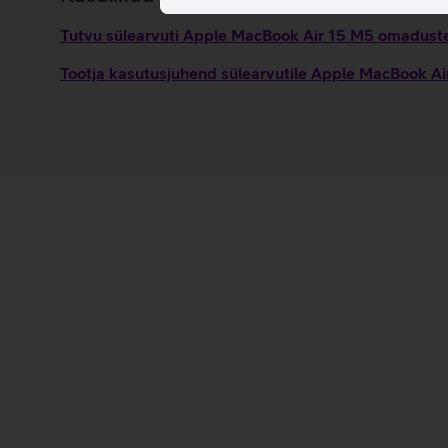
Tutvu sülearvuti Apple MacBook Air 15 M5 omaduste 
Tootja kasutusjuhend sülearvutile Apple MacBook A