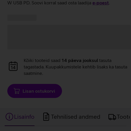
W USB PD. Soovi korral saad osta laadija
e‑poest
.
Kampaania
Andmete
pakkumised:
laadimine
Andmete
Kõiki tooteid saad
14 päeva jooksul
tasuta
laadimine
tagastada. Kuupakkumistele kehtib lisaks ka tasuta
saatmine.
Lisan ostukorvi
Lisainfo
Tehnilised andmed
Toot