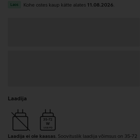
Kohe ostes kaup kätte alates
11.08.2026
.
Laos
Andmete
laadimine
Laadija
35-72
W
USB PD
Laadija ei ole kaasas
. Soovituslik laadija võimsus on 35-72