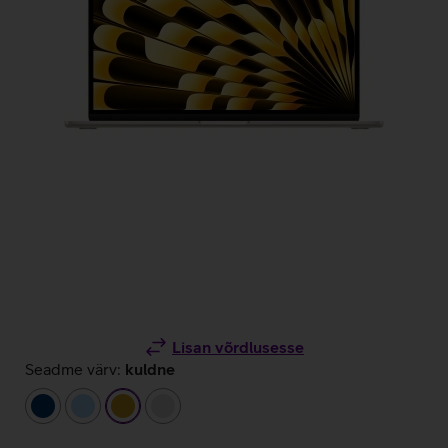
Lisan võrdlusesse
Seadme värv:
kuldne
tumesinine
helesinine
kuldne
hõbedane