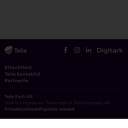
Ettevõttest
Telia kontaktid
Partnerile
Telia Eesti AS
Telia is a registered Trademark of Telia Company AB
Privaatsusteade
Küpsiste seaded