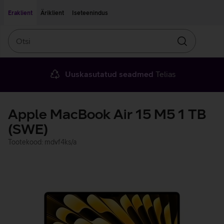
Liigu edasi põhisisu juurde
Ligipääsetavus
Eraklient
Äriklient
Iseteenindus
Otsi
Otsin
Uuskasutatud seadmed
Telias
Apple MacBook Air 15 M5 1 TB
(SWE)
Tootekood: mdvf4ks/a