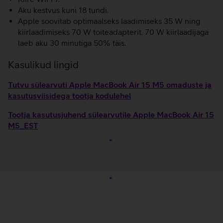
Aku kestvus kuni 18 tundi.
Apple soovitab optimaalseks laadimiseks 35 W ning
kiirlaadimiseks 70 W toiteadapterit. 70 W kiirlaadijaga
laeb aku 30 minutiga 50% täis.
Kasulikud lingid
Tutvu sülearvuti Apple MacBook Air 15 M5 omaduste ja
kasutusviisidega tootja kodulehel
Tootja kasutusjuhend sülearvutile Apple MacBook Air 15
M5_EST