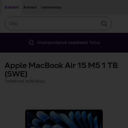
Liigu edasi põhisisu juurde
Ligipääsetavus
Eraklient
Äriklient
Iseteenindus
Otsi
Otsin
Uuskasutatud seadmed
Telias
Apple MacBook Air 15 M5 1 TB
(SWE)
Tootekood: mdvk4ks/a