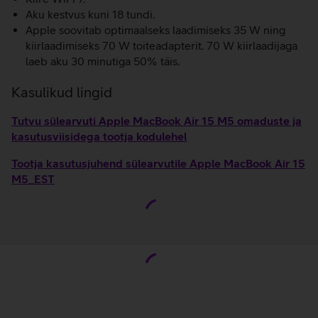
Aku kestvus kuni 18 tundi.
Apple soovitab optimaalseks laadimiseks 35 W ning
kiirlaadimiseks 70 W toiteadapterit. 70 W kiirlaadijaga
laeb aku 30 minutiga 50% täis.
Kasulikud lingid
Tutvu sülearvuti Apple MacBook Air 15 M5 omaduste ja
kasutusviisidega tootja kodulehel
Tootja kasutusjuhend sülearvutile Apple MacBook Air 15
M5_EST