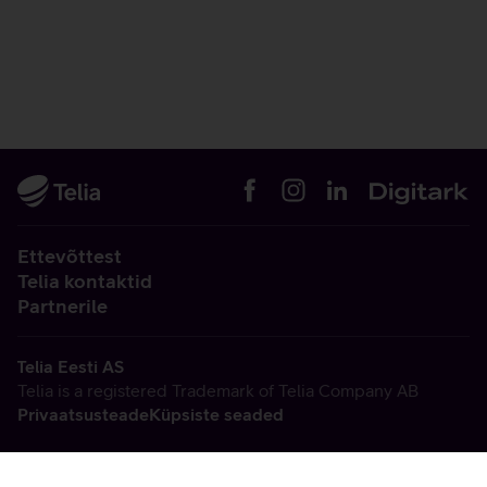
Ettevõttest
Telia kontaktid
Partnerile
Telia Eesti AS
Telia is a registered Trademark of Telia Company AB
Privaatsusteade
Küpsiste seaded