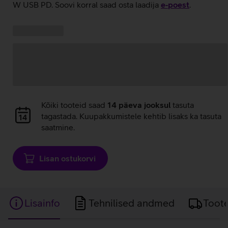
W USB PD. Soovi korral saad osta laadija
e‑poest
.
Kampaania
Andmete
pakkumised:
laadimine
Andmete
Kõiki tooteid saad
14 päeva jooksul
tasuta
laadimine
tagastada. Kuupakkumistele kehtib lisaks ka tasuta
saatmine.
Lisan ostukorvi
Lisainfo
Tehnilised andmed
Toot