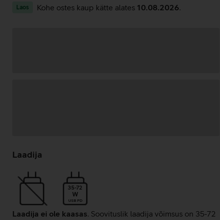
Kohe ostes kaup kätte alates
10.08.2026
.
Laos
Andmete
laadimine
Laadija
35-72
W
USB PD
Laadija ei ole kaasas
. Soovituslik laadija võimsus on 35-72