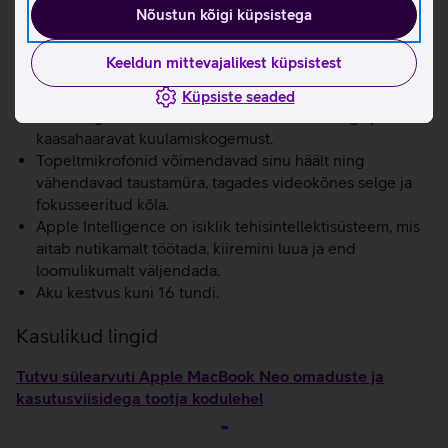
16-tuumaline Neural Engine toetab kiireid
Nõustun kõigi küpsistega
seadmesiseseid Apple Intelligence'i funktsioone ja
igapäevaseid AI-toiminguid.
Keeldun mittevajalikest küpsistest
1080p FaceTime HD kaamera tagab videokõnedes
selge ja terava pildikvaliteedi.
Küpsiste seaded
Kaks külgsuunalist kõlarit koos ruumilise heliga pakuvad
kaasahaaravat kuulamiskogemust.
Topeltmikrofonid võimendavad sinu häält ning
vähendavad taustamüra, tagades videokõnes selge ja
fokusseeritud kõla.
Apple Intelligence on isiklik tehisintellektisüsteem, mis
aitab nutikamalt töötada, kiiremini luua ja end
loomulikumalt väljendada.
Aku kestvus kuni 16 tundi.
Kasulikud lingid
Tutvu sülearvuti Apple MacBook Neo omaduste ja
kasutusviisidega tootja kodulehel