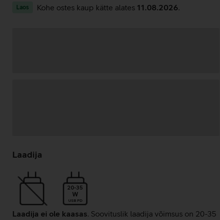
Kohe ostes kaup kätte alates
11.08.2026
.
Laos
Andmete
laadimine
Laadija
20-35
W
USB PD
Laadija ei ole kaasas
. Soovituslik laadija võimsus on 20-35