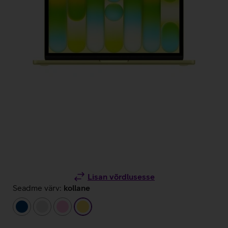
Lisan võrdlusesse
Seadme värv:
kollane
tumesinine
hõbedane
heleroosa
kollane