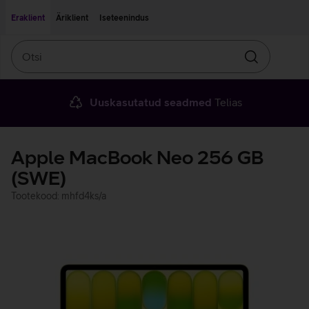
Liigu edasi põhisisu juurde
Ligipääsetavus
Eraklient
Äriklient
Iseteenindus
Otsi
Otsin
Uuskasutatud seadmed
Telias
Apple MacBook Neo 256 GB
(SWE)
Tootekood: mhfd4ks/a