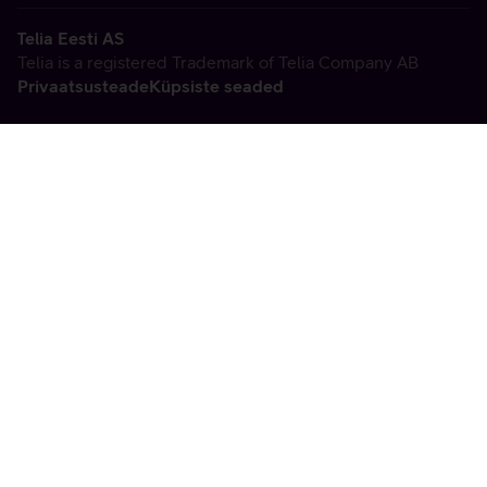
Telia Eesti AS
Telia is a registered Trademark of Telia Company AB
Privaatsusteade
Küpsiste seaded
Vabandame, tekkis
tehniline viga