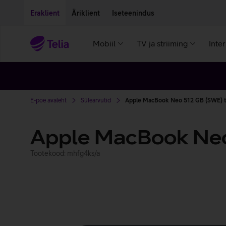
Liigu edasi põhisisu juurde
Ligipääsetavus
Eraklient
Äriklient
Iseteenindus
Mobiil
TV ja striiming
Inte
E-poe avaleht
Sülearvutid
Apple MacBook Neo 512 GB (SWE) 
Apple MacBook Ne
Tootekood: mhfg4ks/a