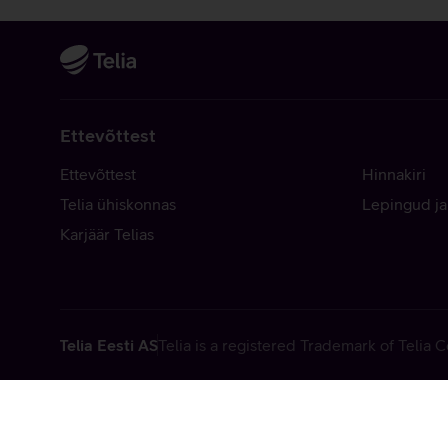
Ettevõttest
Ettevõttest
Hinnakiri
Telia ühiskonnas
Lepingud ja
Karjäär Telias
Telia Eesti AS
Telia is a registered Trademark of Telia