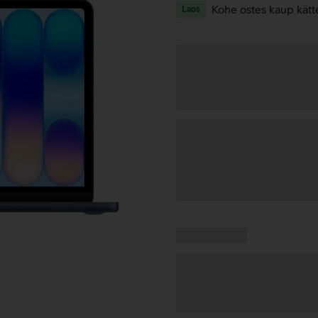
Kohe ostes kaup kätt
Laos
Andmete
laadimine
Kampaania
Andmete
pakkumised:
laadimine