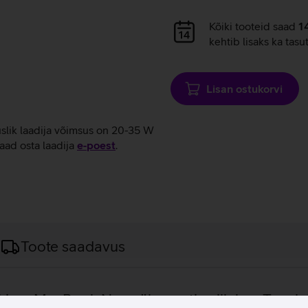
Andmete
Kõiki tooteid saad
1
laadimine
kehtib lisaks ka tasu
Lisan ostukorvi
uslik laadija võimsus on 20-35 W
aad osta laadija
e‑poest
.
Toote saadavus
irev MacBook Neo sülearvuti, millel on Touch I