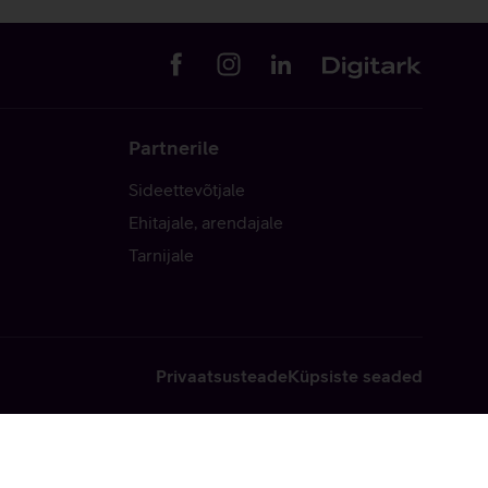
Partnerile
Sideettevõtjale
Ehitajale, arendajale
Tarnijale
Privaatsusteade
Küpsiste seaded