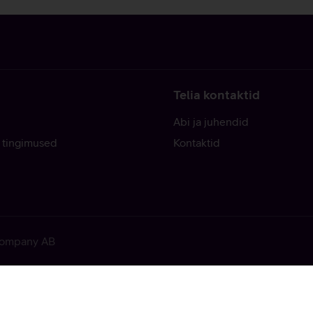
Telia kontaktid
Abi ja juhendid
 tingimused
Kontaktid
 Company AB