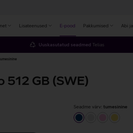
rnet
Lisateenused
E-pood
Pakkumised
Abi j
Uuskasutatud seadmed
Telias
tumesinine
o 512 GB (SWE)
Seadme värv:
tumesinine
tumesinine
hõbedane
heleroosa
kollane