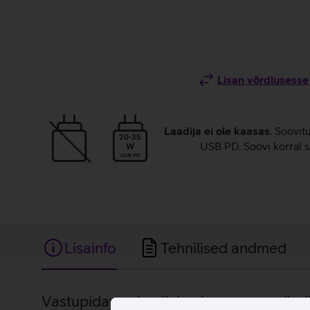
Lisan võrdlusesse
Laadija ei ole kaasas
. Soovit
20-35
USB PD. Soovi korral s
W
USB PD
Lisainfo
Tehnilised andmed
Lisainfo
Vastupidava alumiiniumkorpusega värvik