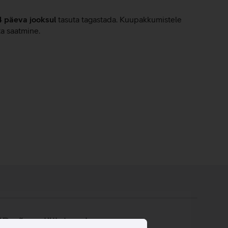
4 päeva jooksul
tasuta tagastada. Kuupakkumistele
ta saatmine.
D sõrmejäljelugeja.