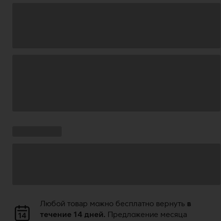
Загрузка
данных
Ставки
Загрузка
кампании:
данных
Загрузка
Любой товар можно бесплатно вернуть
в
данных
течение 14 дней.
Предложение месяца