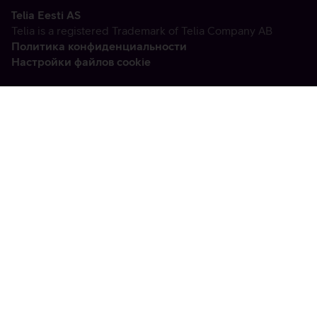
Telia Eesti AS
Telia is a registered Trademark of Telia Company AB
Политика конфиденциальности
Настройки файлов cookie
Vabandame, tekkis
tehniline viga