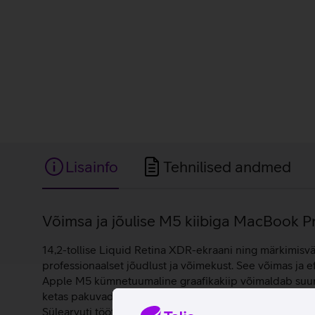
Lisainfo
Tehnilised andmed
Lisainfo
Võimsa ja jõulise M5 kiibiga MacBook Pro
14,2-tollise Liquid Retina XDR-ekraani ning märkimisv
professionaalset jõudlust ja võimekust. See võimas ja e
Apple M5 kümnetuumaline graafikakiip võimaldab suure
ketas pakuvad rikkalikku salvestamisruumi sinu piltidel
Sülearvuti töötab macOS Tahoe operatsioonisüsteemil.