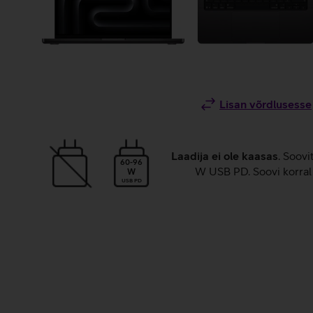
Lisan võrdlusesse
Laadija ei ole kaasas
. Soovi
60-96
W USB PD. Soovi korral 
W
USB PD