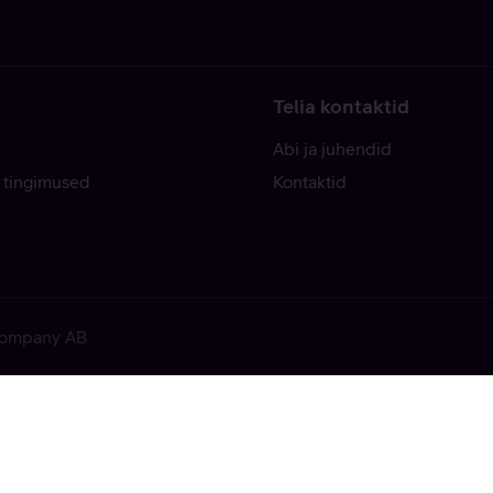
Telia kontaktid
Abi ja juhendid
 tingimused
Kontaktid
 Company AB