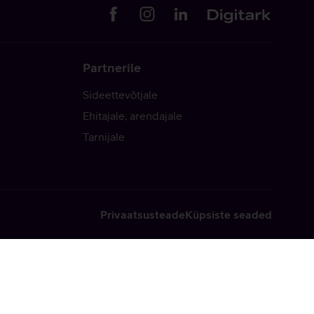
Partnerile
Sideettevõtjale
Ehitajale, arendajale
Tarnijale
Privaatsusteade
Küpsiste seaded