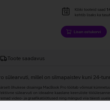
Andmete
Kõiki tooteid saad
1
laadimine
kehtib lisaks ka tasu
Lisan ostukorvi
Toote saadavus
 sülearvuti, millel on silmapaistev kuni 24-tun
äärselt õhukese disainiga MacBook Pro töötab võimsal kümnetuu
fektiivne sülearvuti on ideaalne kaaslane keeruliste tööülesann
mad video- ja graafikatöötlused ning mängud viia täiesti uue
e, videotele ning arvukatele rakendustele. Apple MacBook Pro 14