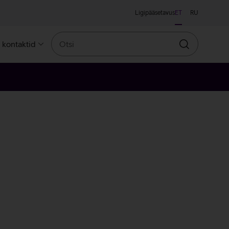
Ligipääsetavus
ET
RU
Otsi
a kontaktid
Otsin