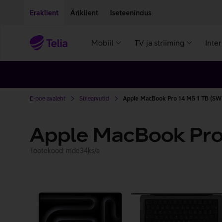
Liigu edasi põhisisu juurde
Ligipääsetavus
Eraklient
Äriklient
Iseteenindus
Mobiil
TV ja striiming
Inte
E-poe avaleht
Sülearvutid
Apple MacBook Pro 14 M5 1 TB (SW
Apple MacBook Pro
Tootekood: mde34ks/a