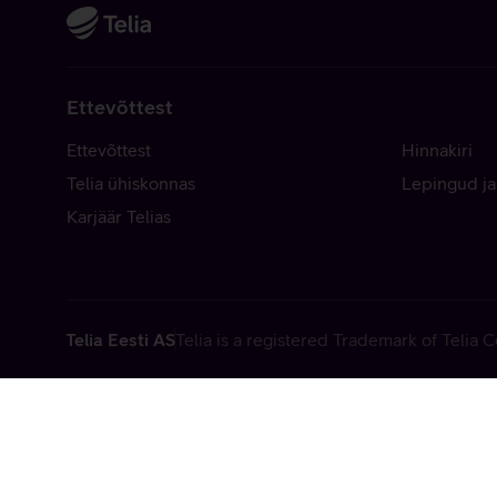
Ettevõttest
Ettevõttest
Hinnakiri
Telia ühiskonnas
Lepingud ja
Karjäär Telias
Telia Eesti AS
Telia is a registered Trademark of Telia