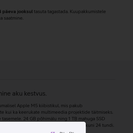
4 päeva jooksul
tasuta tagastada. Kuupakkumistele
ta saatmine.
nine aku kestvus.
malisel Apple M5 kiibistikul, mis pakub
ete kui ka keerukate multimeedia projektide täitmiseks.
le tasemele. 24 GB põhimälu ning 1 TB mahuga SSD
 sülearvutil on pikk aku kestvus, mis on kuni 24 tundi.