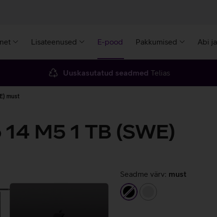
rnet
Lisateenused
E-pood
Pakkumised
Abi j
Uuskasutatud seadmed
Telias
E) must
 14 M5 1 TB (SWE)
Seadme värv:
must
must
hõbedane