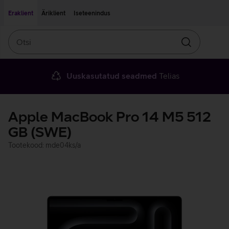
Liigu edasi põhisisu juurde
Ligipääsetavus
Eraklient
Äriklient
Iseteenindus
Otsi
Otsin
Uuskasutatud seadmed
Telias
Apple MacBook Pro 14 M5 512
GB (SWE)
Tootekood: mde04ks/a