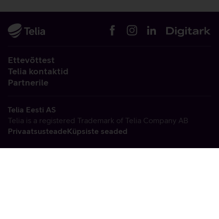
Ettevõttest
Telia kontaktid
Partnerile
Telia Eesti AS
Telia is a registered Trademark of Telia Company AB
Privaatsusteade
Küpsiste seaded