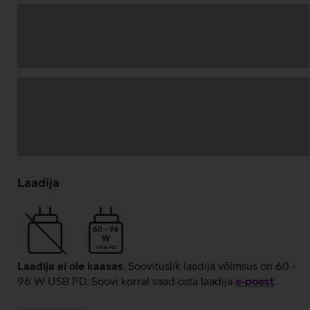
Andmete
laadimine
Laadija
60 - 96
W
USB PD
Laadija ei ole kaasas
. Soovituslik laadija võimsus on 60 -
96 W USB PD. Soovi korral saad osta laadija
e‑poest
.