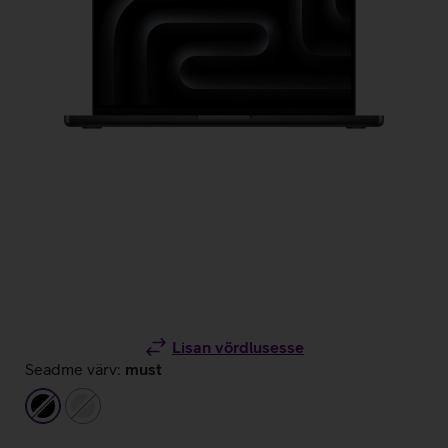
Lisan võrdlusesse
Seadme värv:
must
must
hõbedane