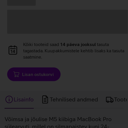
Kampaania
Andmete
pakkumised:
laadimine
Andmete
Kõiki tooteid saad
14 päeva jooksul
tasuta
laadimine
tagastada. Kuupakkumistele kehtib lisaks ka tasuta
saatmine.
Lisan ostukorvi
Lisainfo
Tehnilised andmed
Toot
Lisainfo
Võimsa ja jõulise M5 kiibiga MacBook Pro
sülearvuti, millel on silmapaistev kuni 24-