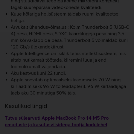
ning stuudiokvaliteediga kolme mikrofoni komplekt
tagab suurepärase videokõnede kvaliteedi.
Kuue kõlariga helisüsteem täidab ruumi kvaliteetse
heliga.
Arvukalt ühendusvõimalusi: Kolm Thunderbolt 5 (USB-C
4) pesa, HDMI pesa, SDXC kaardilugeja pesa ning 3,5
mm kõrvaklappide pesa. Thunderbolt 5 võimaldab kuni
120 Gb/s ülekandekiirust.
Apple Intelligence on isiklik tehisintellektisüsteem, mis
aitab nutikamalt töötada, kiiremini luua ja end
loomulikumalt väljendada.
Aku kestvus kuni 22 tundi.
Apple soovitab optimaalseks laadimiseks 70 W ning
kiirlaadimiseks 96 W toiteadapterit. 96 W kiirlaadijaga
laeb aku 30 minutiga 50% täis.
Kasulikud lingid
Tutvu sülearvuti Apple MacBook Pro 14 M5 Pro
omaduste ja kasutusviisidega tootja kodulehel