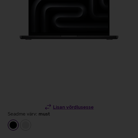
Lisan võrdlusesse
Seadme värv:
must
must
hõbedane