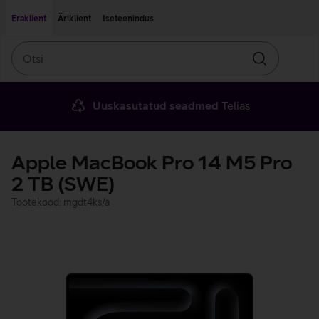
Liigu edasi põhisisu juurde
Ligipääsetavus
Eraklient
Äriklient
Iseteenindus
Otsi
Otsin
Uuskasutatud seadmed
Telias
Apple MacBook Pro 14 M5 Pro
2 TB (SWE)
Tootekood: mgdt4ks/a