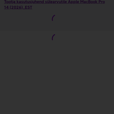
Tootja kasutusjuhend sülearvutile Apple MacBook Pro
14 (2026)_EST