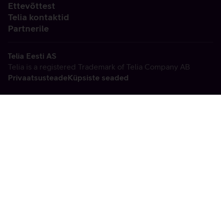
Ettevõttest
Telia kontaktid
Partnerile
Telia Eesti AS
Telia is a registered Trademark of Telia Company AB
Privaatsusteade
Küpsiste seaded