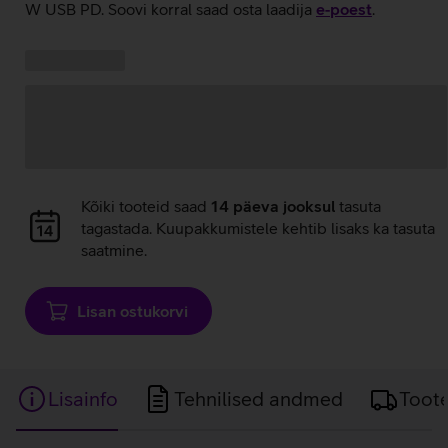
W USB PD. Soovi korral saad osta laadija
e‑poest
.
Kampaania
Andmete
pakkumised:
laadimine
Andmete
Kõiki tooteid saad
14 päeva jooksul
tasuta
laadimine
tagastada. Kuupakkumistele kehtib lisaks ka tasuta
saatmine.
Lisan ostukorvi
Lisainfo
Tehnilised andmed
Toot