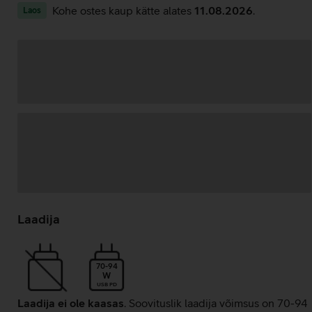
Kohe ostes kaup kätte alates
11.08.2026
.
Laos
Andmete
laadimine
Laadija
70-94
W
USB PD
Laadija ei ole kaasas
. Soovituslik laadija võimsus on 70-94