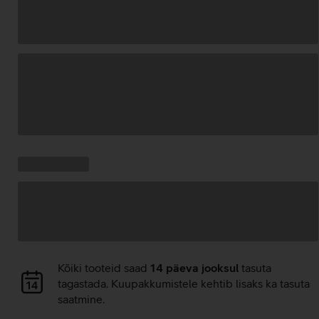
Andmete
laadimine
Kampaania
Andmete
pakkumised:
laadimine
Andmete
Kõiki tooteid saad
14 päeva jooksul
tasuta
laadimine
tagastada. Kuupakkumistele kehtib lisaks ka tasuta
saatmine.