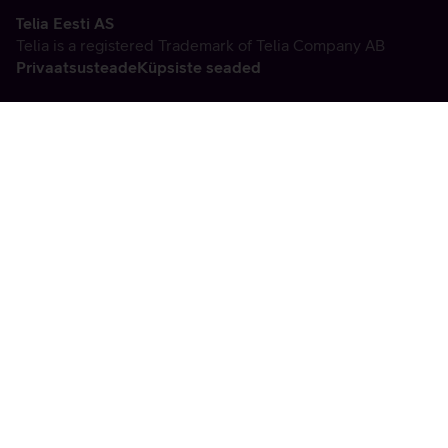
Telia Eesti AS
Telia is a registered Trademark of Telia Company AB
Privaatsusteade
Küpsiste seaded
Vabandame, tekkis
tehniline viga
tx:undefined:ut:null