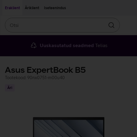
Liigu edasi põhisisu juurde
Ligipääsetavus
Eraklient
Äriklient
Iseteenindus
Otsi
Otsin
Uuskasutatud seadmed
Telias
Asus ExpertBook B5
Tootekood: 90nx0751-m00u40
Äri