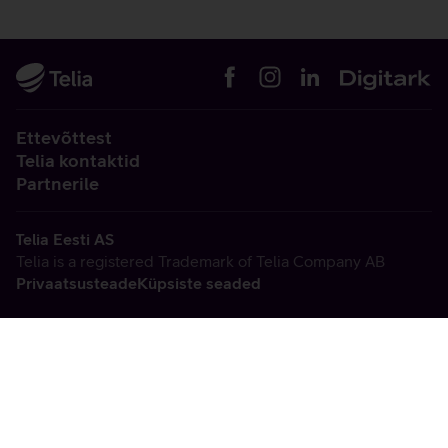
Ettevõttest
Telia kontaktid
Partnerile
Telia Eesti AS
Telia is a registered Trademark of Telia Company AB
Privaatsusteade
Küpsiste seaded