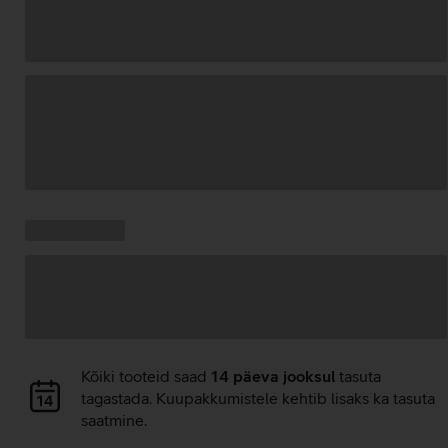
Andmete
laadimine
Kampaania
Andmete
pakkumised:
laadimine
Andmete
Kõiki tooteid saad
14 päeva jooksul
tasuta
laadimine
tagastada. Kuupakkumistele kehtib lisaks ka tasuta
saatmine.