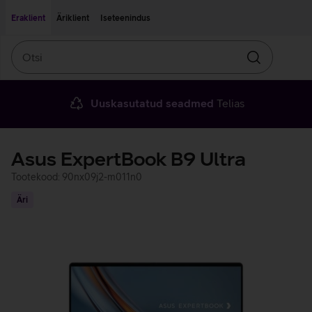
Liigu edasi põhisisu juurde
Ligipääsetavus
Eraklient
Äriklient
Iseteenindus
Otsi
Otsin
Uuskasutatud seadmed
Telias
Asus ExpertBook B9 Ultra
Tootekood: 90nx09j2-m011n0
Äri