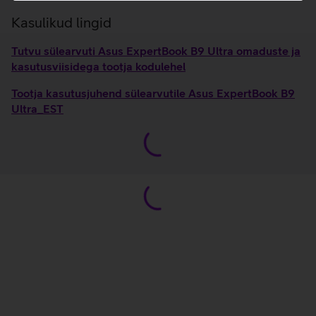
Kasulikud lingid
Tutvu sülearvuti Asus ExpertBook B9 Ultra omaduste ja
kasutusviisidega tootja kodulehel
Tootja kasutusjuhend sülearvutile Asus ExpertBook B9
Ultra_EST