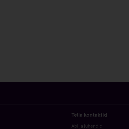
Telia kontaktid
Abi ja juhendid