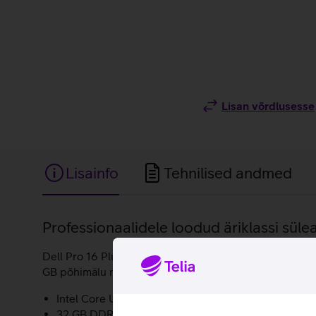
Lisan võrdlusesse
Lisainfo
Tehnilised andmed
Lisainfo
Professionaalidele loodud äriklassi sülea
Dell Pro 16 Plus on Delli äriseeria esindaja, mis omab 
GB põhimälu ning sisseehitatud AI. Sülearvuti töötab M
Intel Core Ultra 7-265U protsessor.
32 GB DDR5 SDRAM põhimälu.