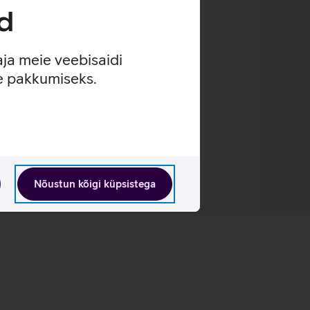
d
aja meie veebisaidi
se pakkumiseks.
Nõustun kõigi küpsistega