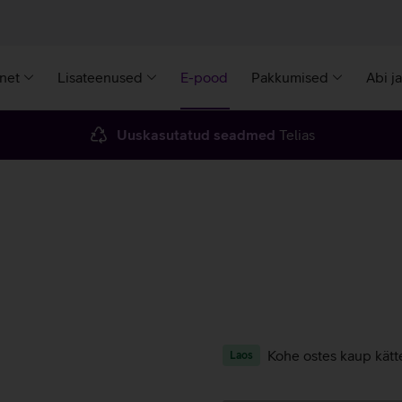
rnet
Lisateenused
E-pood
Pakkumised
Abi j
Uuskasutatud seadmed
Telias
Kohe ostes kaup kätt
Laos