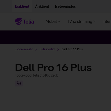
Liigu edasi põhisisu juurde
Ligipääsetavus
Eraklient
Äriklient
Iseteenindus
Mobiil
TV ja striiming
Inte
E-poe avaleht
Sülearvutid
Dell Pro 16 Plus
Dell Pro 16 Plus
Tootekood: teliabto10632gb
Äri