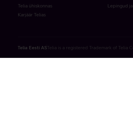
Telia ühiskonnas
Lepingud ja
Karjäär Telias
Telia Eesti AS
Telia is a registered Trademark of Telia
Vabandame, t