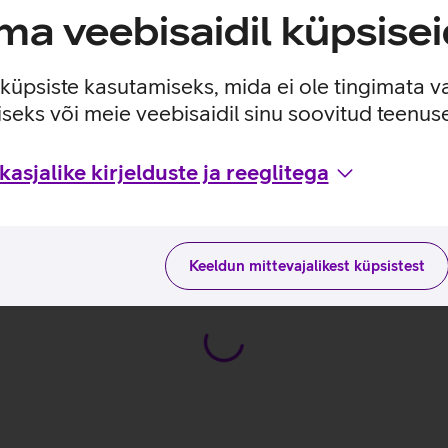
a veebisaidil küpsisei
e küpsiste kasutamiseks, mida ei ole tingimata v
seks või meie veebisaidil sinu soovitud teenu
asjalike kirjelduste ja reeglitega
sviisidega tootja kodulehel
EST
Keeldun mittevajalikest küpsistest