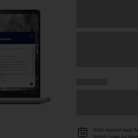
Andmete
laadimine
Kampaania
Andmete
pakkumised:
laadimine
Andmete
Kõiki tooteid saad
1
laadimine
kehtib lisaks ka tasu