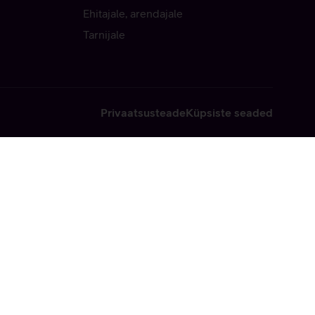
Ehitajale, arendajale
Tarnijale
Privaatsusteade
Küpsiste seaded