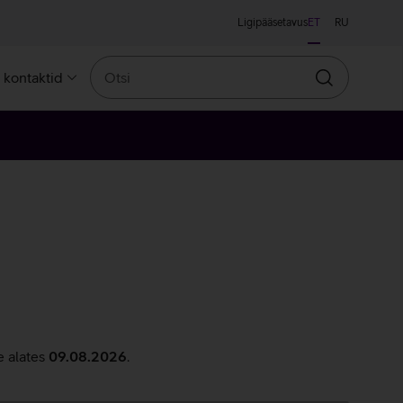
Ligipääsetavus
ET
RU
Otsi
a kontaktid
Otsin
e alates
09.08.2026
.