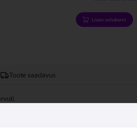
Lisan ostukorvi
Toote saadavus
rvuti.
alumiiniumist detailidega korpust ning suurt ja selget ekraani. J
icrosoft Windows 11 Pro operatsioonisüsteemil, mis on ärikasut