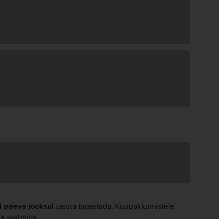
4 päeva jooksul
tasuta tagastada. Kuupakkumistele
ta saatmine.