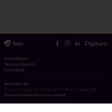
Ettevõttest
Telia kontaktid
Partnerile
Telia Eesti AS
Telia is a registered Trademark of Telia Company AB
Privaatsusteade
Küpsiste seaded