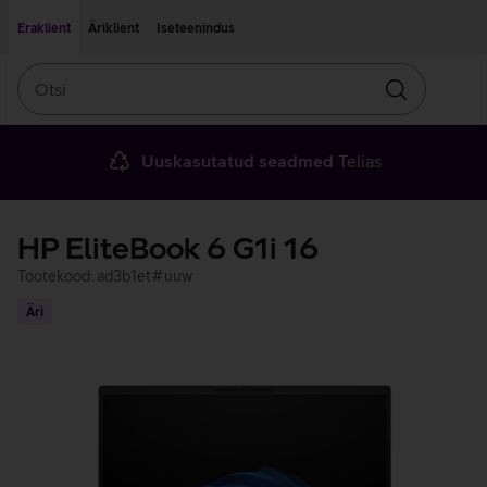
Liigu edasi põhisisu juurde
Ligipääsetavus
Eraklient
Äriklient
Iseteenindus
Otsi
Otsin
Uuskasutatud seadmed
Telias
HP EliteBook 6 G1i 16
Tootekood: ad3b1et#uuw
Äri