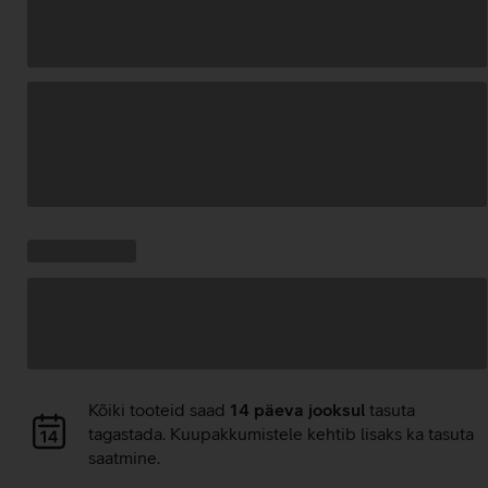
Andmete
laadimine
Kampaania
Andmete
pakkumised:
laadimine
Andmete
Kõiki tooteid saad
14 päeva jooksul
tasuta
laadimine
tagastada. Kuupakkumistele kehtib lisaks ka tasuta
saatmine.